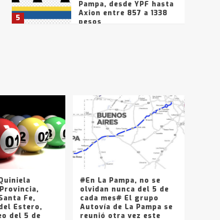
Pampa, desde YPF hasta
Axion entre 857 a 1338
5
pesos
La Bolsa de Cereales de
Bahía Blanca anticipa
que Agosto vendrá con
lluvias y heladas, en
6
gran parte de la
provincia
T.Lauquen: tres jóvenes
que intentaron evadir a
la Policía fueron
detenidos por
7
comercialización de
drogas en la tarde del
sábado
T.Lauquen: se vendió el
edificio de lo que fue la
planta Industrial del
Frígorífico Indio Pampa
uiniela
#En La Pampa, no se
1
Provincia,
olvidan nunca del 5 de
Santa Fe,
cada mes# El grupo
del Estero,
Autovía de La Pampa se
14 allanamientos con
o del 5 de
reunió otra vez este
Gendarmería en