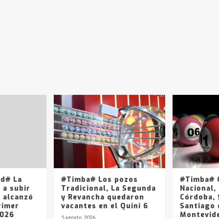
ad# La
#Timba# Los pozos
#Timba# Q
 a subir
Tradicional, La Segunda
Nacional, 
y alcanzó
y Revancha quedaron
Córdoba, 
rimer
vacantes en el Quini 6
Santiago 
2026
Montevide
5 agosto, 2026