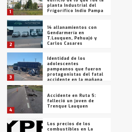
edificio de lo que fue la
planta Industrial del
Frígorífico Indio Pampa
1
14 allanamientos con
Gendarmería en
T.Lauquen, Pehuajó y
Carlos Casares
2
Identidad de los
adolescentes
pampeanos que fueron
protagonistas del fatal
3
accidente en la mañana
del lunes
Accidente en Ruta 5:
falleció un joven de
Trenque Lauquen
4
Los precios de los
combustibles en La