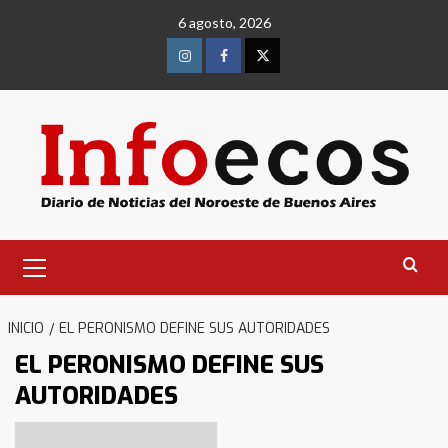
Saltar
6 agosto, 2026
al
contenido
Instagram
Facebook
Twitter
Menú
primario
INICIO
EL PERONISMO DEFINE SUS AUTORIDADES
EL PERONISMO DEFINE SUS
AUTORIDADES