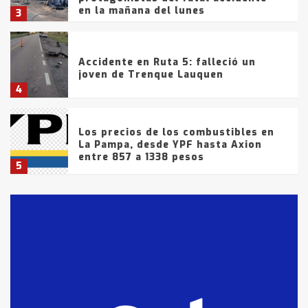
en la mañana del lunes
3
Accidente en Ruta 5: falleció un
joven de Trenque Lauquen
4
Los precios de los combustibles en
La Pampa, desde YPF hasta Axion
entre 857 a 1338 pesos
5
La Bolsa de Cereales de Bahía
Blanca anticipa que Agosto vendrá
con lluvias y heladas, en gran parte
de la provincia
6
T.Lauquen: tres jóvenes que
intentaron evadir a la Policía
fueron detenidos por