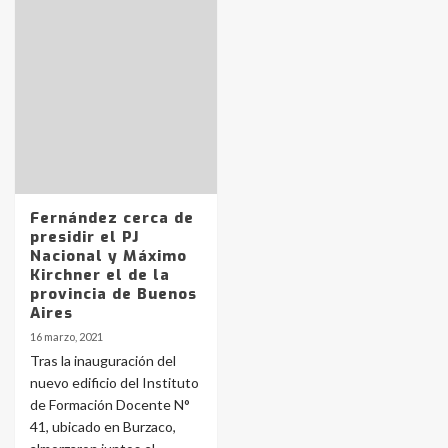
Identidad de los adolescentes
pampeanos que fueron
protagonistas del fatal accidente
en la mañana del lunes
3
Accidente en Ruta 5: falleció un
Fernández cerca de
joven de Trenque Lauquen
presidir el PJ
4
Nacional y Máximo
Kirchner el de la
provincia de Buenos
Los precios de los combustibles en
Aires
La Pampa, desde YPF hasta Axion
16 marzo, 2021
entre 857 a 1338 pesos
5
Tras la inauguración del
nuevo edificio del Instituto
de Formación Docente N°
La Bolsa de Cereales de Bahía
41, ubicado en Burzaco,
Blanca anticipa que Agosto vendrá