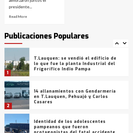
con lluvias y heladas, en gran parte
almorzaron juntos el
de la provincia
6
presidente...
Read More
T.Lauquen: tres jóvenes que
intentaron evadir a la Policía
fueron detenidos por
Publicaciones Populares
comercialización de drogas en la
7
tarde del sábado
T.Lauquen: se vendió el edificio de
lo que fue la planta Industrial del
Frígorífico Indio Pampa
1
14 allanamientos con Gendarmería
en T.Lauquen, Pehuajó y Carlos
Casares
2
Identidad de los adolescentes
pampeanos que fueron
protagonistas del fatal accidente