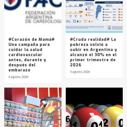
4
Los precios de los combustibles en
La Pampa, desde YPF hasta Axion
entre 857 a 1338 pesos
5
#Corazón de Mamá#
#Cruda realidad# La
Una campaña para
pobreza volvió a
cuidar la salud
subir en Argentina y
cardiovascular
alcanzó el 30% en el
antes, durante y
primer trimestre de
después del
2026
embarazo
5 agosto, 2026
6 agosto, 2026