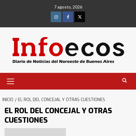
Saltar
7 agosto, 2026
al
contenido
Instagram
Facebook
Twitter
Menú
primario
INICIO
EL ROL DEL CONCEJAL Y OTRAS CUESTIONES
EL ROL DEL CONCEJAL Y OTRAS
CUESTIONES