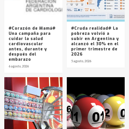
Los precios de los combustibles en
La Pampa, desde YPF hasta Axion
entre 857 a 1338 pesos
5
#Corazón de Mamá#
#Cruda realidad# La
Una campaña para
pobreza volvió a
cuidar la salud
subir en Argentina y
cardiovascular
alcanzó el 30% en el
antes, durante y
primer trimestre de
después del
2026
embarazo
5 agosto, 2026
6 agosto, 2026