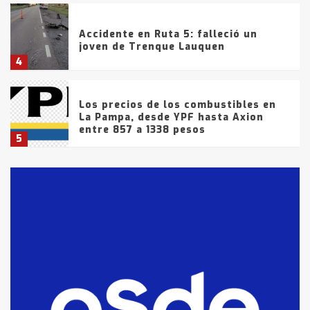
Accidente en Ruta 5: falleció un
joven de Trenque Lauquen
4
Los precios de los combustibles en
La Pampa, desde YPF hasta Axion
entre 857 a 1338 pesos
5
La Bolsa de Cereales de Bahía
Blanca anticipa que Agosto vendrá
con lluvias y heladas, en gran parte
de la provincia
6
T.Lauquen: tres jóvenes que
intentaron evadir a la Policía
fueron detenidos por
comercialización de drogas en la
7
tarde del sábado