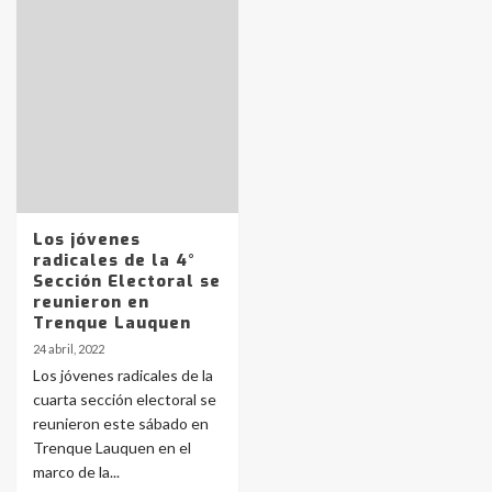
Identidad de los adolescentes
pampeanos que fueron
protagonistas del fatal accidente
en la mañana del lunes
3
Accidente en Ruta 5: falleció un
joven de Trenque Lauquen
4
Los jóvenes
radicales de la 4°
Sección Electoral se
Los precios de los combustibles en
reunieron en
La Pampa, desde YPF hasta Axion
Trenque Lauquen
entre 857 a 1338 pesos
5
24 abril, 2022
Los jóvenes radicales de la
cuarta sección electoral se
La Bolsa de Cereales de Bahía
reunieron este sábado en
Blanca anticipa que Agosto vendrá
con lluvias y heladas, en gran parte
Trenque Lauquen en el
de la provincia
6
marco de la...