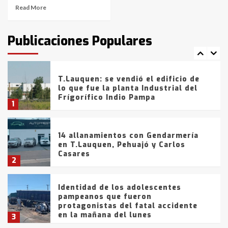
Read More
T.Lauquen: tres jóvenes que
intentaron evadir a la Policía
fueron detenidos por
Publicaciones Populares
comercialización de drogas en la
7
tarde del sábado
T.Lauquen: se vendió el edificio de
lo que fue la planta Industrial del
Frígorífico Indio Pampa
1
14 allanamientos con Gendarmería
en T.Lauquen, Pehuajó y Carlos
Casares
2
Identidad de los adolescentes
pampeanos que fueron
protagonistas del fatal accidente
en la mañana del lunes
3