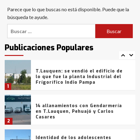
Blanca anticipa que Agosto vendrá
Parece que lo que buscas no está disponible. Puede que la
con lluvias y heladas, en gran parte
de la provincia
búsqueda te ayude.
6
Buscar:
T.Lauquen: tres jóvenes que
intentaron evadir a la Policía
fueron detenidos por
Publicaciones Populares
comercialización de drogas en la
7
tarde del sábado
T.Lauquen: se vendió el edificio de
lo que fue la planta Industrial del
Frígorífico Indio Pampa
1
14 allanamientos con Gendarmería
en T.Lauquen, Pehuajó y Carlos
Casares
2
Identidad de los adolescentes