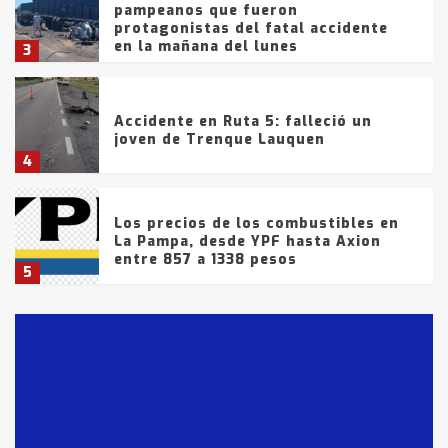
pampeanos que fueron
protagonistas del fatal accidente
en la mañana del lunes
3
Accidente en Ruta 5: falleció un
joven de Trenque Lauquen
4
Los precios de los combustibles en
La Pampa, desde YPF hasta Axion
entre 857 a 1338 pesos
5
La Bolsa de Cereales de Bahía
Blanca anticipa que Agosto vendrá
con lluvias y heladas, en gran parte
de la provincia
6
T.Lauquen: tres jóvenes que