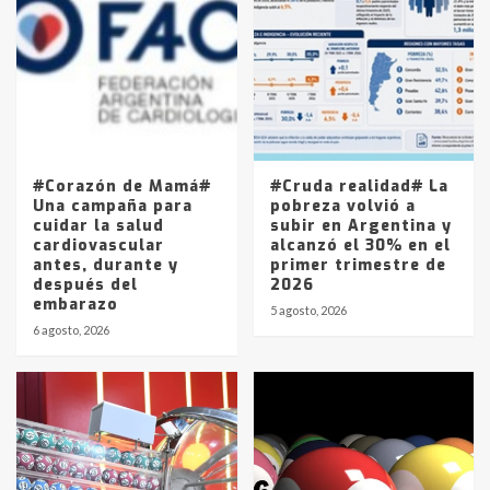
Accidente en Ruta 5: falleció un
joven de Trenque Lauquen
4
Los precios de los combustibles en
La Pampa, desde YPF hasta Axion
entre 857 a 1338 pesos
5
#Corazón de Mamá#
#Cruda realidad# La
Una campaña para
pobreza volvió a
cuidar la salud
subir en Argentina y
cardiovascular
alcanzó el 30% en el
antes, durante y
primer trimestre de
después del
2026
embarazo
5 agosto, 2026
6 agosto, 2026