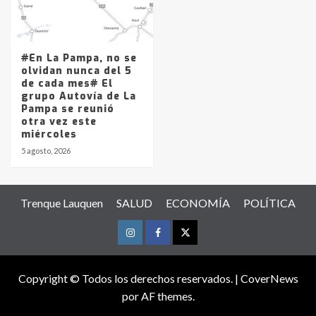
#En La Pampa, no se
olvidan nunca del 5
de cada mes# El
grupo Autovía de La
Pampa se reunió
otra vez este
miércoles
5 agosto, 2026
Trenque Lauquen
SALUD
ECONOMÍA
POLÍTICA
Instagram
Facebook
Twitter
Copyright © Todos los derechos reservados.
|
CoverNews
por AF themes.