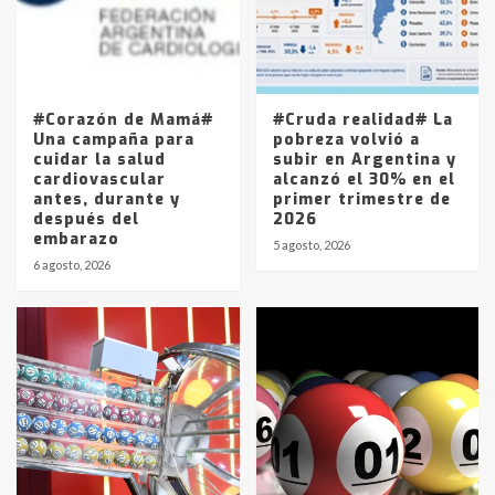
Los precios de los combustibles en
La Pampa, desde YPF hasta Axion
entre 857 a 1338 pesos
5
#Corazón de Mamá#
#Cruda realidad# La
Una campaña para
pobreza volvió a
cuidar la salud
subir en Argentina y
cardiovascular
alcanzó el 30% en el
antes, durante y
primer trimestre de
después del
2026
embarazo
5 agosto, 2026
6 agosto, 2026