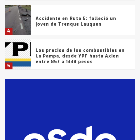
Accidente en Ruta 5: falleció un
joven de Trenque Lauquen
4
Los precios de los combustibles en
La Pampa, desde YPF hasta Axion
entre 857 a 1338 pesos
5
La Bolsa de Cereales de Bahía
Blanca anticipa que Agosto vendrá
con lluvias y heladas, en gran parte
de la provincia
6
T.Lauquen: tres jóvenes que
intentaron evadir a la Policía
fueron detenidos por
comercialización de drogas en la
7
tarde del sábado