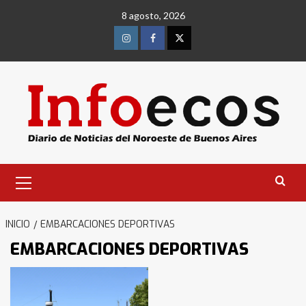
Saltar
8 agosto, 2026
al
contenido
Instagram
Facebook
Twitter
Menú
primario
INICIO
EMBARCACIONES DEPORTIVAS
EMBARCACIONES DEPORTIVAS