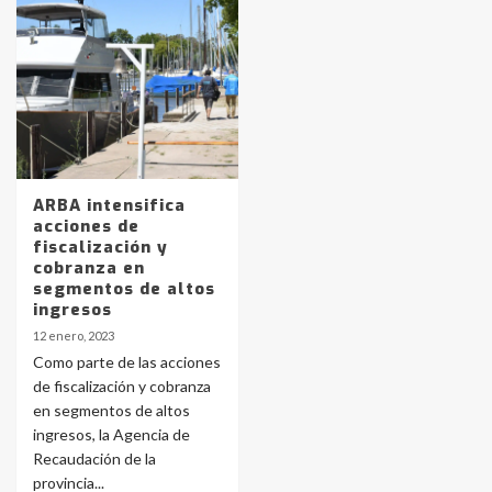
Identidad de los adolescentes
pampeanos que fueron
protagonistas del fatal accidente
en la mañana del lunes
3
Accidente en Ruta 5: falleció un
ARBA intensifica
joven de Trenque Lauquen
acciones de
4
fiscalización y
cobranza en
segmentos de altos
Los precios de los combustibles en
ingresos
La Pampa, desde YPF hasta Axion
12 enero, 2023
entre 857 a 1338 pesos
5
Como parte de las acciones
de fiscalización y cobranza
en segmentos de altos
La Bolsa de Cereales de Bahía
ingresos, la Agencia de
Blanca anticipa que Agosto vendrá
con lluvias y heladas, en gran parte
Recaudación de la
de la provincia
6
provincia...