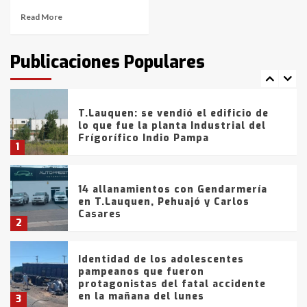
Read More
T.Lauquen: tres jóvenes que
intentaron evadir a la Policía
fueron detenidos por
Publicaciones Populares
comercialización de drogas en la
7
tarde del sábado
T.Lauquen: se vendió el edificio de
lo que fue la planta Industrial del
Frígorífico Indio Pampa
1
14 allanamientos con Gendarmería
en T.Lauquen, Pehuajó y Carlos
Casares
2
Identidad de los adolescentes
pampeanos que fueron
protagonistas del fatal accidente
en la mañana del lunes
3