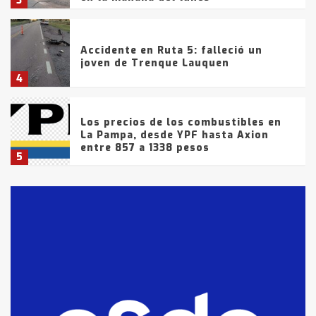
3
Accidente en Ruta 5: falleció un
joven de Trenque Lauquen
4
Los precios de los combustibles en
La Pampa, desde YPF hasta Axion
entre 857 a 1338 pesos
5
La Bolsa de Cereales de Bahía
Blanca anticipa que Agosto vendrá
con lluvias y heladas, en gran parte
de la provincia
6
T.Lauquen: tres jóvenes que
intentaron evadir a la Policía
fueron detenidos por
comercialización de drogas en la
7