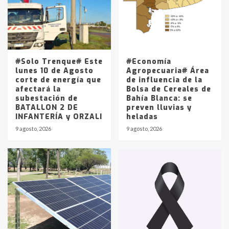
Los precios de los combustibles en
La Pampa, desde YPF hasta Axion
entre 857 a 1338 pesos
5
#Solo Trenque# Este
#Economía
lunes 10 de Agosto
Agropecuaria# Área
corte de energía que
de influencia de la
afectará la
Bolsa de Cereales de
subestación de
Bahía Blanca: se
BATALLON 2 DE
preven lluvias y
INFANTERÍA y ORZALI
heladas
9 agosto, 2026
9 agosto, 2026