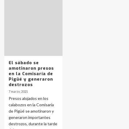
Identidad de los adolescentes
pampeanos que fueron
protagonistas del fatal accidente
en la mañana del lunes
3
Accidente en Ruta 5: falleció un
joven de Trenque Lauquen
El sábado se
4
amotinaron presos
en la Comisaría de
Pigüé y generaron
Los precios de los combustibles en
destrozos
La Pampa, desde YPF hasta Axion
7 marzo, 2021
entre 857 a 1338 pesos
5
Presos alojados en los
calabozos en la Comisaría
de Pigüé se amotinaron y
La Bolsa de Cereales de Bahía
generaron importantes
Blanca anticipa que Agosto vendrá
con lluvias y heladas, en gran parte
destrozos, durante la tarde