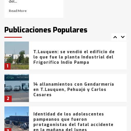
de la provincia
6
del...
Read More
T.Lauquen: tres jóvenes que
intentaron evadir a la Policía
fueron detenidos por
Publicaciones Populares
comercialización de drogas en la
7
tarde del sábado
T.Lauquen: se vendió el edificio de
lo que fue la planta Industrial del
Frígorífico Indio Pampa
1
14 allanamientos con Gendarmería
en T.Lauquen, Pehuajó y Carlos
Casares
2
Identidad de los adolescentes
pampeanos que fueron
protagonistas del fatal accidente
en la mañana del lunes