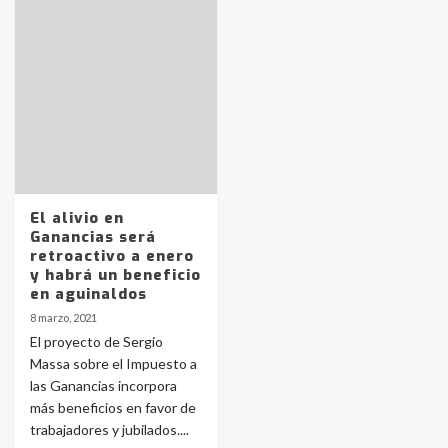
Identidad de los adolescentes
pampeanos que fueron
protagonistas del fatal accidente
en la mañana del lunes
3
Accidente en Ruta 5: falleció un
joven de Trenque Lauquen
4
El alivio en
Ganancias será
retroactivo a enero
Los precios de los combustibles en
y habrá un beneficio
La Pampa, desde YPF hasta Axion
en aguinaldos
entre 857 a 1338 pesos
5
8 marzo, 2021
El proyecto de Sergio
Massa sobre el Impuesto a
La Bolsa de Cereales de Bahía
las Ganancias incorpora
Blanca anticipa que Agosto vendrá
con lluvias y heladas, en gran parte
más beneficios en favor de
de la provincia
6
trabajadores y jubilados....