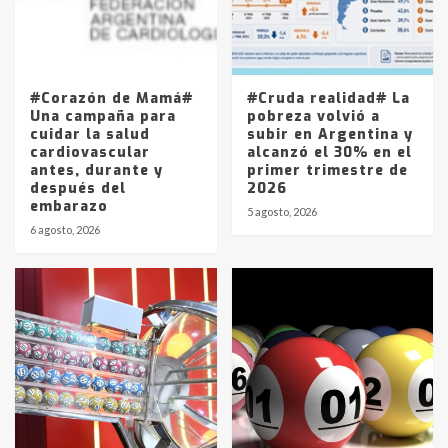
Los precios de los combustibles en
La Pampa, desde YPF hasta Axion
entre 857 a 1338 pesos
5
#Corazón de Mamá#
#Cruda realidad# La
Una campaña para
pobreza volvió a
cuidar la salud
subir en Argentina y
cardiovascular
alcanzó el 30% en el
antes, durante y
primer trimestre de
después del
2026
embarazo
5 agosto, 2026
6 agosto, 2026