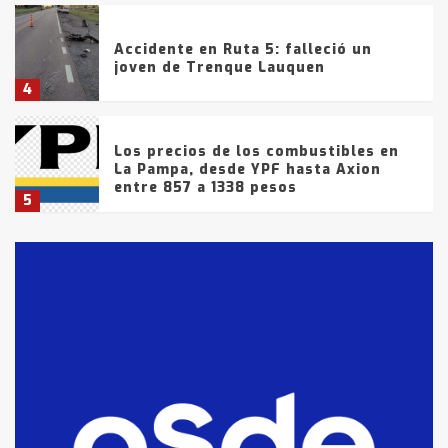
Accidente en Ruta 5: falleció un
joven de Trenque Lauquen
4
Los precios de los combustibles en
La Pampa, desde YPF hasta Axion
entre 857 a 1338 pesos
5
La Bolsa de Cereales de Bahía
Blanca anticipa que Agosto vendrá
con lluvias y heladas, en gran parte
de la provincia
6
T.Lauquen: tres jóvenes que
intentaron evadir a la Policía
fueron detenidos por
comercialización de drogas en la
7
tarde del sábado