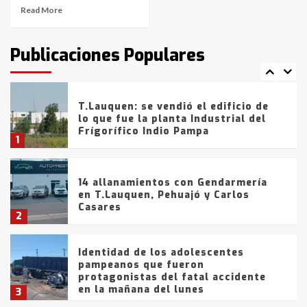
Read More
T.Lauquen: tres jóvenes que
intentaron evadir a la Policía
fueron detenidos por
Publicaciones Populares
comercialización de drogas en la
7
tarde del sábado
T.Lauquen: se vendió el edificio de
lo que fue la planta Industrial del
Frígorífico Indio Pampa
1
14 allanamientos con Gendarmería
en T.Lauquen, Pehuajó y Carlos
Casares
2
Identidad de los adolescentes
pampeanos que fueron
protagonistas del fatal accidente
en la mañana del lunes
3