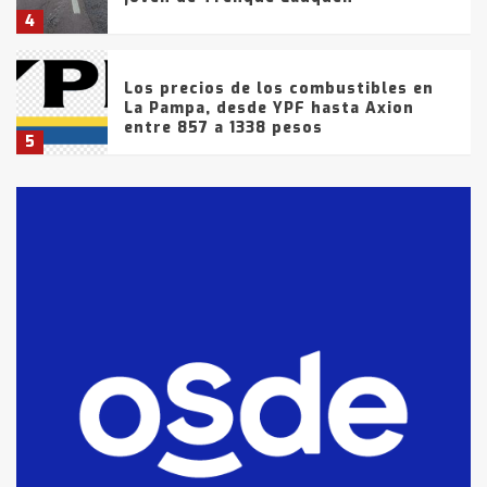
4
Los precios de los combustibles en
La Pampa, desde YPF hasta Axion
entre 857 a 1338 pesos
5
La Bolsa de Cereales de Bahía
Blanca anticipa que Agosto vendrá
con lluvias y heladas, en gran parte
de la provincia
6
T.Lauquen: tres jóvenes que
intentaron evadir a la Policía
fueron detenidos por
comercialización de drogas en la
7
tarde del sábado
T.Lauquen: se vendió el edificio de
lo que fue la planta Industrial del