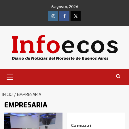
Saltar
6 agosto, 2026
al
contenido
Instagram
Facebook
Twitter
Menú
primario
INICIO
EMPRESARIA
EMPRESARIA
Camuzzi