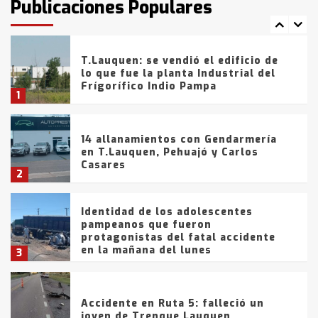
Publicaciones Populares
comercialización de drogas en la
7
tarde del sábado
T.Lauquen: se vendió el edificio de
lo que fue la planta Industrial del
Frígorífico Indio Pampa
1
14 allanamientos con Gendarmería
en T.Lauquen, Pehuajó y Carlos
Casares
2
Identidad de los adolescentes
pampeanos que fueron
protagonistas del fatal accidente
en la mañana del lunes
3
Accidente en Ruta 5: falleció un
joven de Trenque Lauquen