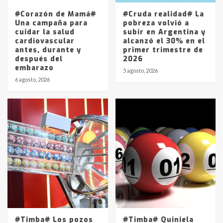
5
#Corazón de Mamá#
#Cruda realidad# La
Una campaña para
pobreza volvió a
cuidar la salud
subir en Argentina y
cardiovascular
alcanzó el 30% en el
antes, durante y
primer trimestre de
después del
2026
embarazo
5 agosto, 2026
6 agosto, 2026
#Timba# Los pozos
#Timba# Quiniela