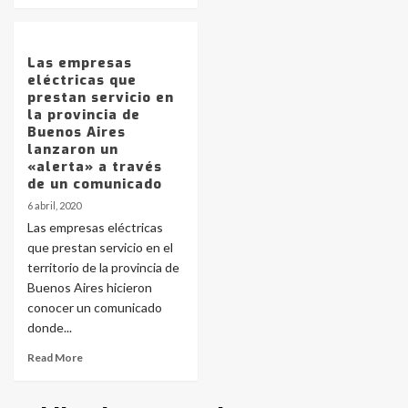
protagonistas del fatal accidente
en la mañana del lunes
3
Las empresas
eléctricas que
Accidente en Ruta 5: falleció un
prestan servicio en
joven de Trenque Lauquen
la provincia de
4
Buenos Aires
lanzaron un
«alerta» a través
Los precios de los combustibles en
de un comunicado
La Pampa, desde YPF hasta Axion
6 abril, 2020
entre 857 a 1338 pesos
5
Las empresas eléctricas
que prestan servicio en el
territorio de la provincia de
La Bolsa de Cereales de Bahía
Buenos Aires hicieron
Blanca anticipa que Agosto vendrá
con lluvias y heladas, en gran parte
conocer un comunicado
de la provincia
6
donde...
Read More
T.Lauquen: tres jóvenes que
intentaron evadir a la Policía
fueron detenidos por