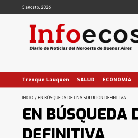
Saltar
5 agosto, 2026
al
contenido
Trenque Lauquen
SALUD
ECONOMÍA
INICIO
EN BÚSQUEDA DE UNA SOLUCIÓN DEFINITIVA
EN BÚSQUEDA 
DEFINITIVA