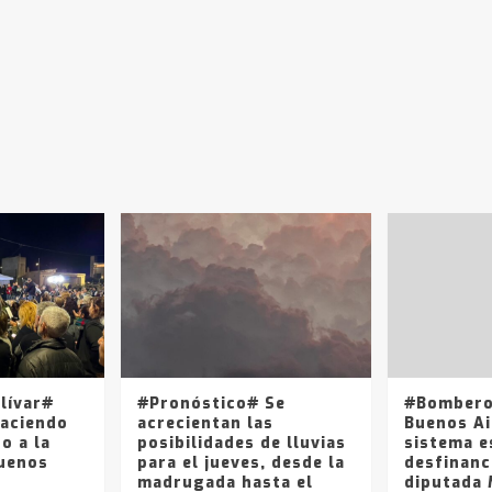
olívar#
#Pronóstico# Se
#Bombero
haciendo
acrecientan las
Buenos Ai
o a la
posibilidades de lluvias
sistema e
Buenos
para el jueves, desde la
desfinanci
madrugada hasta el
diputada 