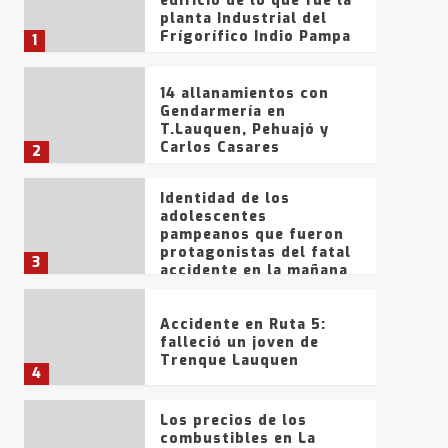
edificio de lo que fue la
planta Industrial del
Frígorífico Indio Pampa
1
14 allanamientos con
Gendarmería en
T.Lauquen, Pehuajó y
Carlos Casares
2
Identidad de los
adolescentes
pampeanos que fueron
protagonistas del fatal
3
accidente en la mañana
del lunes
Accidente en Ruta 5:
falleció un joven de
Trenque Lauquen
4
Los precios de los
combustibles en La