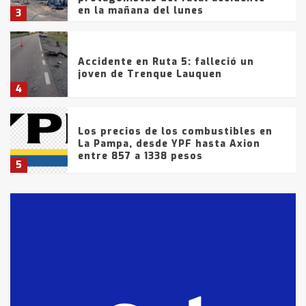
en la mañana del lunes
3
Accidente en Ruta 5: falleció un
joven de Trenque Lauquen
4
Los precios de los combustibles en
La Pampa, desde YPF hasta Axion
entre 857 a 1338 pesos
5
La Bolsa de Cereales de Bahía
Blanca anticipa que Agosto vendrá
con lluvias y heladas, en gran parte
de la provincia
6
T.Lauquen: tres jóvenes que
intentaron evadir a la Policía
fueron detenidos por