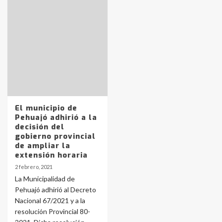
Identidad de los adolescentes
pampeanos que fueron
protagonistas del fatal accidente
en la mañana del lunes
3
Accidente en Ruta 5: falleció un
El municipio de
joven de Trenque Lauquen
Pehuajó adhirió a la
4
decisión del
gobierno provincial
de ampliar la
Los precios de los combustibles en
extensión horaria
La Pampa, desde YPF hasta Axion
2 febrero, 2021
entre 857 a 1338 pesos
5
La Municipalidad de
Pehuajó adhirió al Decreto
Nacional 67/2021 y a la
La Bolsa de Cereales de Bahía
resolución Provincial 80-
Blanca anticipa que Agosto vendrá