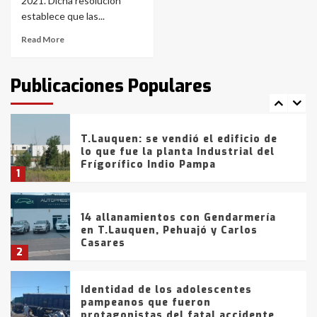
con lluvias y heladas, en gran parte
2021. Dicha resolución
de la provincia
6
establece que las...
Read More
T.Lauquen: tres jóvenes que
intentaron evadir a la Policía
fueron detenidos por
Publicaciones Populares
comercialización de drogas en la
7
tarde del sábado
T.Lauquen: se vendió el edificio de
lo que fue la planta Industrial del
Frígorífico Indio Pampa
1
14 allanamientos con Gendarmería
en T.Lauquen, Pehuajó y Carlos
Casares
2
Identidad de los adolescentes
pampeanos que fueron
protagonistas del fatal accidente