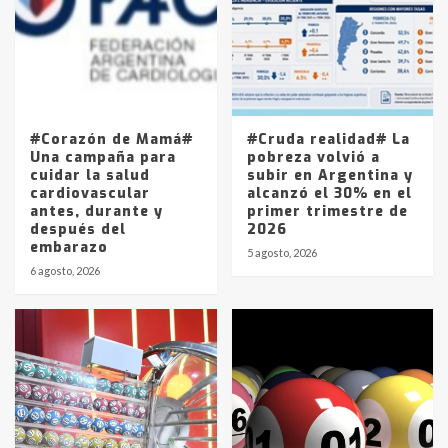
4
Los precios de los combustibles en
La Pampa, desde YPF hasta Axion
entre 857 a 1338 pesos
5
#Corazón de Mamá#
#Cruda realidad# La
Una campaña para
pobreza volvió a
cuidar la salud
subir en Argentina y
cardiovascular
alcanzó el 30% en el
antes, durante y
primer trimestre de
después del
2026
embarazo
5 agosto, 2026
6 agosto, 2026