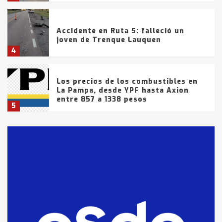
Accidente en Ruta 5: falleció un
joven de Trenque Lauquen
4
Los precios de los combustibles en
La Pampa, desde YPF hasta Axion
entre 857 a 1338 pesos
5
La Bolsa de Cereales de Bahía
Blanca anticipa que Agosto vendrá
con lluvias y heladas, en gran parte
de la provincia
6
T.Lauquen: tres jóvenes que
intentaron evadir a la Policía
fueron detenidos por
comercialización de drogas en la
7
tarde del sábado