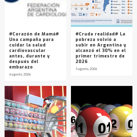
Los precios de los combustibles en
La Pampa, desde YPF hasta Axion
entre 857 a 1338 pesos
5
#Corazón de Mamá#
#Cruda realidad# La
Una campaña para
pobreza volvió a
cuidar la salud
subir en Argentina y
cardiovascular
alcanzó el 30% en el
antes, durante y
primer trimestre de
después del
2026
embarazo
5 agosto, 2026
6 agosto, 2026