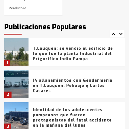
Read More
T.Lauquen: tres jóvenes que
intentaron evadir a la Policía
fueron detenidos por
Publicaciones Populares
comercialización de drogas en la
7
tarde del sábado
T.Lauquen: se vendió el edificio de
lo que fue la planta Industrial del
Frígorífico Indio Pampa
1
14 allanamientos con Gendarmería
en T.Lauquen, Pehuajó y Carlos
Casares
2
Identidad de los adolescentes
pampeanos que fueron
protagonistas del fatal accidente
en la mañana del lunes
3