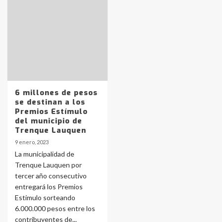
Identidad de los adolescentes
pampeanos que fueron
protagonistas del fatal accidente
en la mañana del lunes
3
Accidente en Ruta 5: falleció un
6 millones de pesos
joven de Trenque Lauquen
se destinan a los
4
Premios Estímulo
del municipio de
Trenque Lauquen
Los precios de los combustibles en
9 enero, 2023
La Pampa, desde YPF hasta Axion
La municipalidad de
entre 857 a 1338 pesos
5
Trenque Lauquen por
tercer año consecutivo
entregará los Premios
La Bolsa de Cereales de Bahía
Estímulo sorteando
Blanca anticipa que Agosto vendrá
con lluvias y heladas, en gran parte
6.000.000 pesos entre los
de la provincia
6
contribuyentes de...