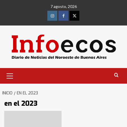
Saltar
7 agosto, 2026
al
contenido
Instagram
Facebook
Twitter
Menú
primario
INICIO
EN EL 2023
en el 2023