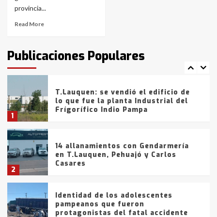
de la provincia
6
provincia...
Read More
T.Lauquen: tres jóvenes que
intentaron evadir a la Policía
fueron detenidos por
Publicaciones Populares
comercialización de drogas en la
7
tarde del sábado
T.Lauquen: se vendió el edificio de
lo que fue la planta Industrial del
Frígorífico Indio Pampa
1
14 allanamientos con Gendarmería
en T.Lauquen, Pehuajó y Carlos
Casares
2
Identidad de los adolescentes
pampeanos que fueron
protagonistas del fatal accidente