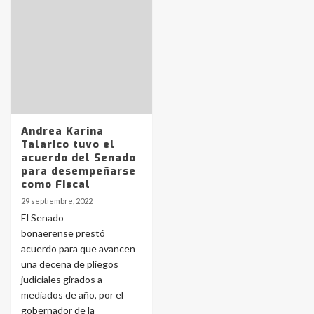
Identidad de los adolescentes
pampeanos que fueron
protagonistas del fatal accidente
en la mañana del lunes
3
Andrea Karina
Accidente en Ruta 5: falleció un
Talarico tuvo el
joven de Trenque Lauquen
acuerdo del Senado
4
para desempeñarse
como Fiscal
29 septiembre, 2022
Los precios de los combustibles en
El Senado
La Pampa, desde YPF hasta Axion
bonaerense prestó
entre 857 a 1338 pesos
5
acuerdo para que avancen
una decena de pliegos
judiciales girados a
La Bolsa de Cereales de Bahía
mediados de año, por el
Blanca anticipa que Agosto vendrá
con lluvias y heladas, en gran parte
gobernador de la