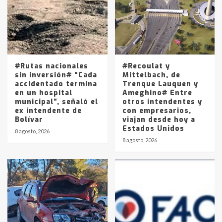
4
Los precios de los combustibles en
La Pampa, desde YPF hasta Axion
entre 857 a 1338 pesos
5
#Rutas nacionales
#Recoulat y
sin inversión# “Cada
Mittelbach, de
accidentado termina
Trenque Lauquen y
en un hospital
Ameghino# Entre
municipal”, señaló el
otros intendentes y
ex intendente de
con empresarios,
Bolívar
viajan desde hoy a
Estados Unidos
8 agosto, 2026
8 agosto, 2026