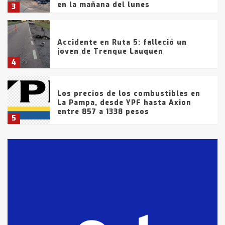
en la mañana del lunes
3
Accidente en Ruta 5: falleció un
joven de Trenque Lauquen
4
Los precios de los combustibles en
La Pampa, desde YPF hasta Axion
entre 857 a 1338 pesos
5
La Bolsa de Cereales de Bahía
Blanca anticipa que Agosto vendrá
con lluvias y heladas, en gran parte
de la provincia
6
T.Lauquen: tres jóvenes que
intentaron evadir a la Policía
fueron detenidos por
comercialización de drogas en la