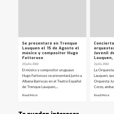
Se presentará en Trenque
Concierto
Lauquen el 15 de Agosto el
orquestas
músico y compositor Hugo
Juvenil 
Fattoruso
Lauquen,
23 julio, 2022
2 julio, 2022
El músico y compositor uruguayo
La Orquesta
Hugo Fattoruso se presentará junto a
Lauquen, que 
Albana Barrocas en el Teatro Español
Orquesta Juve
de Trenque Lauquen,...
Corzo, ambas
Read More
Read More