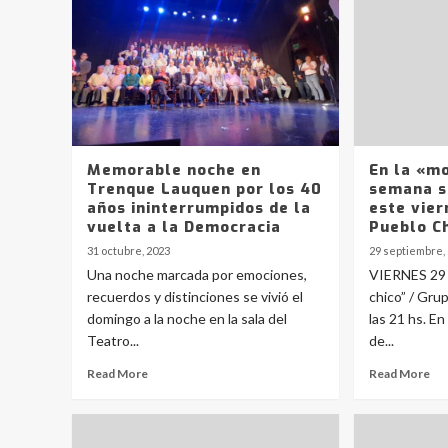
Memorable noche en
En la «mo
Trenque Lauquen por los 40
semana s
años ininterrumpidos de la
este vier
vuelta a la Democracia
Pueblo C
31 octubre, 2023
29 septiembre,
Una noche marcada por emociones,
VIERNES 29 
recuerdos y distinciones se vivió el
chico” / Gru
domingo a la noche en la sala del
las 21 hs. E
Teatro...
de...
Read More
Read More