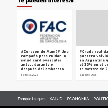
Te pueden interesar
#Corazón de Mamá# Una
#Cruda realid
campaña para cuidar la
pobreza volvió
salud cardiovascular
en Argentina 
antes, durante y
el 30% en el p
después del embarazo
trimestre de 
6 agosto, 2026
5 agosto, 2026
Trenque Lauquen
SALUD
ECONOMÍA
POLÍTI