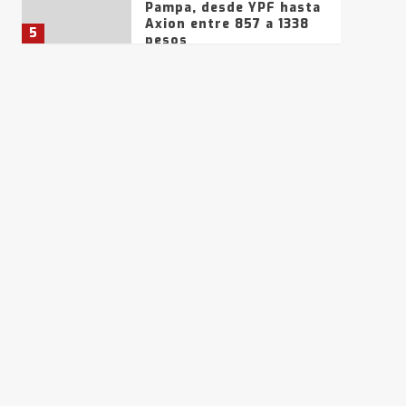
Pampa, desde YPF hasta
Axion entre 857 a 1338
5
pesos
La Bolsa de Cereales de
Bahía Blanca anticipa
que Agosto vendrá con
lluvias y heladas, en
6
gran parte de la
provincia
T.Lauquen: tres jóvenes
que intentaron evadir a
la Policía fueron
detenidos por
7
comercialización de
drogas en la tarde del
sábado
T.Lauquen: se vendió el
edificio de lo que fue la
planta Industrial del
Frígorífico Indio Pampa
1
14 allanamientos con
Gendarmería en