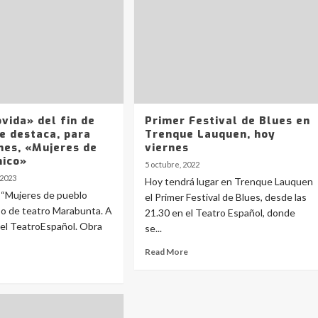
vida» del fin de
Primer Festival de Blues en
e destaca, para
Trenque Lauquen, hoy
nes, «Mujeres de
viernes
hico»
5 octubre, 2022
 2023
Hoy tendrá lugar en Trenque Lauquen
“Mujeres de pueblo
el Primer Festival de Blues, desde las
po de teatro Marabunta. A
21.30 en el Teatro Español, donde
n el TeatroEspañol. Obra
se...
Read More