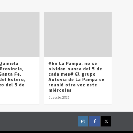
T.Lauquen, Pehuajó y
Carlos Casares
2
Identidad de los
adolescentes
pampeanos que fueron
protagonistas del fatal
3
accidente en la mañana
del lunes
Accidente en Ruta 5:
uiniela
#En La Pampa, no se
falleció un joven de
Provincia,
olvidan nunca del 5 de
Trenque Lauquen
Santa Fe,
cada mes# El grupo
4
del Estero,
Autovía de La Pampa se
o del 5 de
reunió otra vez este
Los precios de los
miércoles
combustibles en La
5 agosto, 2026
Pampa, desde YPF hasta
Axion entre 857 a 1338
5
pesos
Instagram
Facebook
Twitter