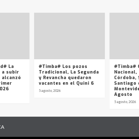
ad# La
#Timba# Los pozos
#Timba# Q
 a subir
Tradicional, La Segunda
Nacional, 
y alcanzó
y Revancha quedaron
Córdoba, 
rimer
vacantes en el Quini 6
Santiago 
2026
Montevide
5 agosto, 2026
Agosto
5 agosto, 2026
CA