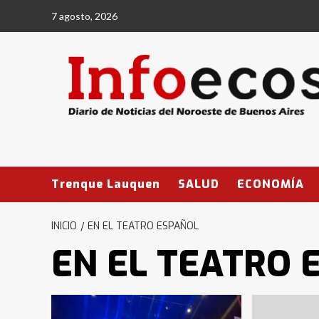
Saltar
7 agosto, 2026
al
contenido
Trenque Lauquen
SALUD
ECONOMÍA
INICIO
EN EL TEATRO ESPAÑOL
EN EL TEATRO 