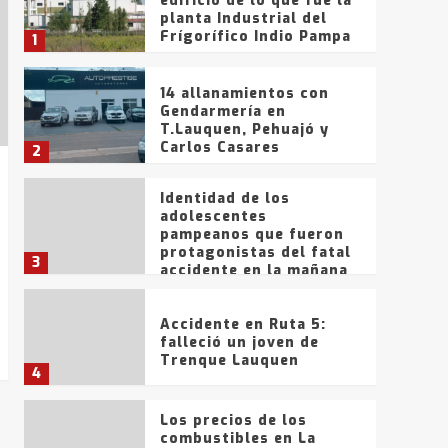
edificio de lo que fue la
planta Industrial del
Frígorífico Indio Pampa
1
14 allanamientos con
Gendarmería en
T.Lauquen, Pehuajó y
Carlos Casares
2
Identidad de los
adolescentes
pampeanos que fueron
protagonistas del fatal
3
accidente en la mañana
del lunes
Accidente en Ruta 5:
falleció un joven de
Trenque Lauquen
4
Los precios de los
combustibles en La