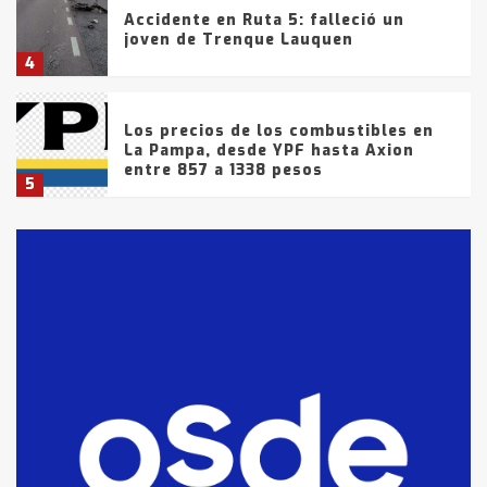
Accidente en Ruta 5: falleció un
joven de Trenque Lauquen
4
Los precios de los combustibles en
La Pampa, desde YPF hasta Axion
entre 857 a 1338 pesos
5
La Bolsa de Cereales de Bahía
Blanca anticipa que Agosto vendrá
con lluvias y heladas, en gran parte
de la provincia
6
T.Lauquen: tres jóvenes que
intentaron evadir a la Policía
fueron detenidos por
comercialización de drogas en la
7
tarde del sábado