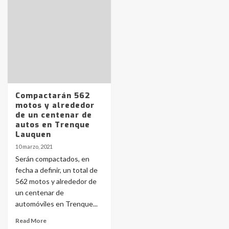
Identidad de los adolescentes
pampeanos que fueron
protagonistas del fatal accidente
en la mañana del lunes
3
Accidente en Ruta 5: falleció un
joven de Trenque Lauquen
4
Compactarán 562
motos y alrededor
de un centenar de
Los precios de los combustibles en
autos en Trenque
La Pampa, desde YPF hasta Axion
Lauquen
entre 857 a 1338 pesos
5
10 marzo, 2021
Serán compactados, en
fecha a definir, un total de
La Bolsa de Cereales de Bahía
562 motos y alrededor de
Blanca anticipa que Agosto vendrá
con lluvias y heladas, en gran parte
un centenar de
de la provincia
6
automóviles en Trenque...
Read More
T.Lauquen: tres jóvenes que