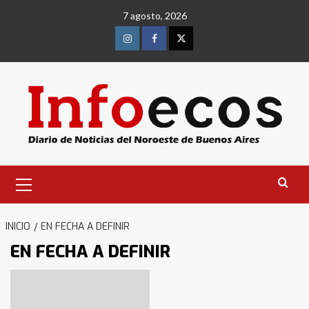
Saltar
7 agosto, 2026
al
contenido
Instagram
Facebook
Twitter
Menú
primario
INICIO
EN FECHA A DEFINIR
EN FECHA A DEFINIR