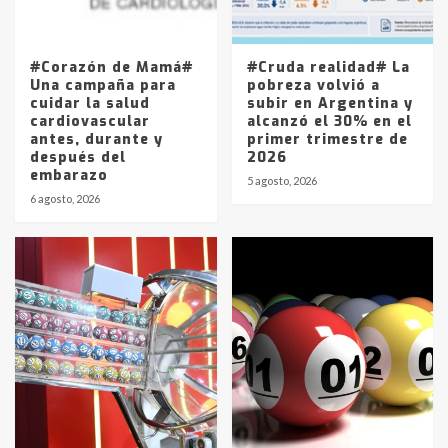
Los precios de los combustibles en
La Pampa, desde YPF hasta Axion
entre 857 a 1338 pesos
5
#Corazón de Mamá#
#Cruda realidad# La
Una campaña para
pobreza volvió a
cuidar la salud
subir en Argentina y
cardiovascular
alcanzó el 30% en el
antes, durante y
primer trimestre de
después del
2026
embarazo
5 agosto, 2026
6 agosto, 2026