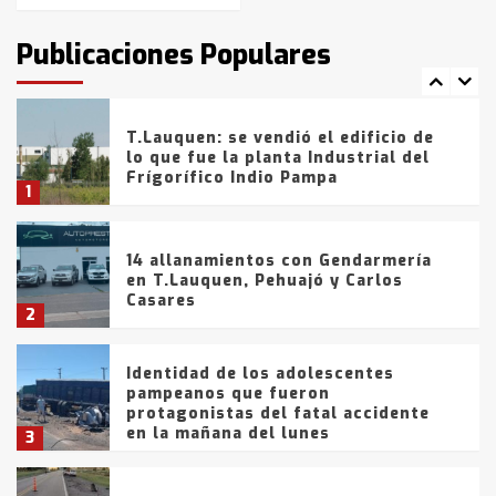
intentaron evadir a la Policía
fueron detenidos por
Publicaciones Populares
comercialización de drogas en la
7
tarde del sábado
T.Lauquen: se vendió el edificio de
lo que fue la planta Industrial del
Frígorífico Indio Pampa
1
14 allanamientos con Gendarmería
en T.Lauquen, Pehuajó y Carlos
Casares
2
Identidad de los adolescentes
pampeanos que fueron
protagonistas del fatal accidente
en la mañana del lunes
3