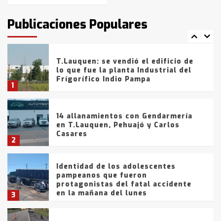
intentaron evadir a la Policía
fueron detenidos por
Publicaciones Populares
comercialización de drogas en la
7
tarde del sábado
T.Lauquen: se vendió el edificio de
lo que fue la planta Industrial del
Frígorífico Indio Pampa
1
14 allanamientos con Gendarmería
en T.Lauquen, Pehuajó y Carlos
Casares
2
Identidad de los adolescentes
pampeanos que fueron
protagonistas del fatal accidente
en la mañana del lunes
3