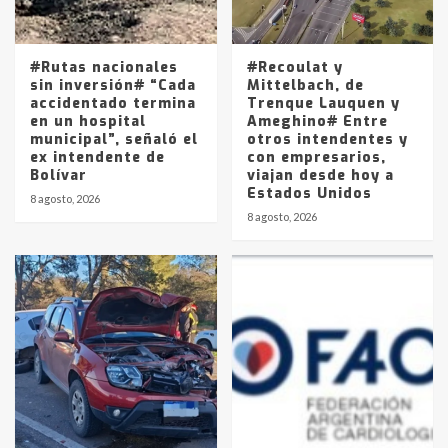
Los precios de los combustibles en
La Pampa, desde YPF hasta Axion
entre 857 a 1338 pesos
5
#Rutas nacionales
#Recoulat y
sin inversión# “Cada
Mittelbach, de
accidentado termina
Trenque Lauquen y
en un hospital
Ameghino# Entre
municipal”, señaló el
otros intendentes y
ex intendente de
con empresarios,
Bolívar
viajan desde hoy a
Estados Unidos
8 agosto, 2026
8 agosto, 2026