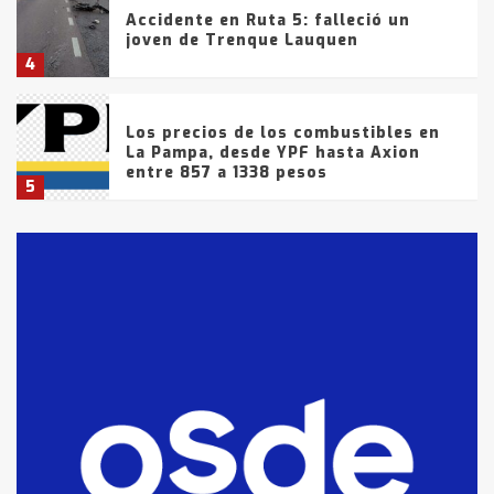
Accidente en Ruta 5: falleció un
joven de Trenque Lauquen
4
Los precios de los combustibles en
La Pampa, desde YPF hasta Axion
entre 857 a 1338 pesos
5
La Bolsa de Cereales de Bahía
Blanca anticipa que Agosto vendrá
con lluvias y heladas, en gran parte
de la provincia
6
T.Lauquen: tres jóvenes que
intentaron evadir a la Policía
fueron detenidos por
comercialización de drogas en la
7
tarde del sábado