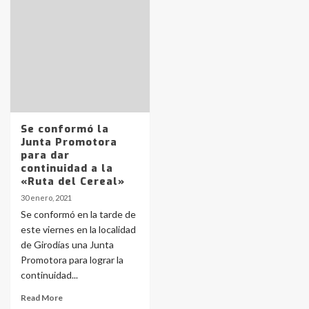
Identidad de los adolescentes
pampeanos que fueron
protagonistas del fatal accidente
en la mañana del lunes
3
Accidente en Ruta 5: falleció un
joven de Trenque Lauquen
4
Se conformó la
Junta Promotora
para dar
Los precios de los combustibles en
continuidad a la
La Pampa, desde YPF hasta Axion
«Ruta del Cereal»
entre 857 a 1338 pesos
5
30 enero, 2021
Se conformó en la tarde de
este viernes en la localidad
La Bolsa de Cereales de Bahía
de Girodías una Junta
Blanca anticipa que Agosto vendrá
con lluvias y heladas, en gran parte
Promotora para lograr la
de la provincia
6
continuidad...
Read More
T.Lauquen: tres jóvenes que