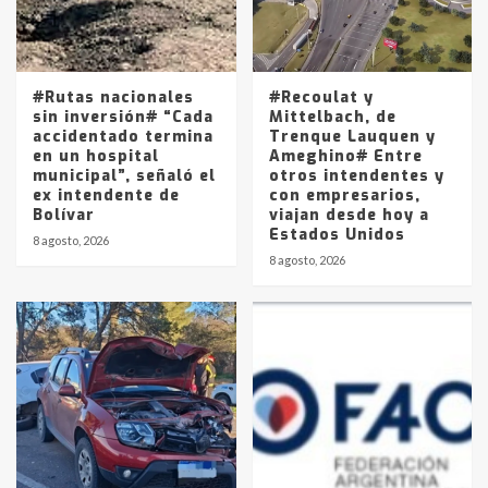
Los precios de los combustibles en
La Pampa, desde YPF hasta Axion
entre 857 a 1338 pesos
5
#Rutas nacionales
#Recoulat y
sin inversión# “Cada
Mittelbach, de
accidentado termina
Trenque Lauquen y
en un hospital
Ameghino# Entre
municipal”, señaló el
otros intendentes y
ex intendente de
con empresarios,
Bolívar
viajan desde hoy a
Estados Unidos
8 agosto, 2026
8 agosto, 2026