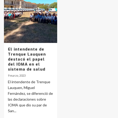
Identidad de los adolescentes
pampeanos que fueron
protagonistas del fatal accidente
en la mañana del lunes
3
Accidente en Ruta 5: falleció un
joven de Trenque Lauquen
El intendente de
4
Trenque Lauquen
destacó el papel
del IOMA en el
Los precios de los combustibles en
sistema de salud
La Pampa, desde YPF hasta Axion
9 marzo, 2023
entre 857 a 1338 pesos
5
El intendente de Trenque
Lauquen, Miguel
Fernández, se diferenció de
La Bolsa de Cereales de Bahía
las declaraciones sobre
Blanca anticipa que Agosto vendrá
con lluvias y heladas, en gran parte
IOMA que dio su par de
de la provincia
6
San...