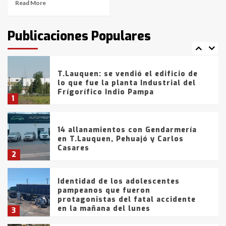
Read More
T.Lauquen: tres jóvenes que
intentaron evadir a la Policía
fueron detenidos por
Publicaciones Populares
comercialización de drogas en la
7
tarde del sábado
T.Lauquen: se vendió el edificio de
lo que fue la planta Industrial del
Frígorífico Indio Pampa
1
14 allanamientos con Gendarmería
en T.Lauquen, Pehuajó y Carlos
Casares
2
Identidad de los adolescentes
pampeanos que fueron
protagonistas del fatal accidente
en la mañana del lunes
3