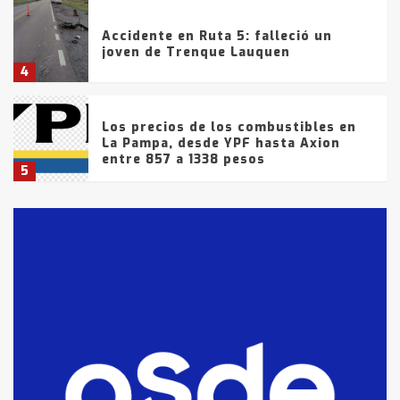
Accidente en Ruta 5: falleció un
joven de Trenque Lauquen
4
Los precios de los combustibles en
La Pampa, desde YPF hasta Axion
entre 857 a 1338 pesos
5
La Bolsa de Cereales de Bahía
Blanca anticipa que Agosto vendrá
con lluvias y heladas, en gran parte
de la provincia
6
T.Lauquen: tres jóvenes que
intentaron evadir a la Policía
fueron detenidos por
comercialización de drogas en la
7
tarde del sábado