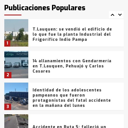
fueron detenidos por
Publicaciones Populares
comercialización de drogas en la
7
tarde del sábado
T.Lauquen: se vendió el edificio de
lo que fue la planta Industrial del
Frígorífico Indio Pampa
1
14 allanamientos con Gendarmería
en T.Lauquen, Pehuajó y Carlos
Casares
2
Identidad de los adolescentes
pampeanos que fueron
protagonistas del fatal accidente
en la mañana del lunes
3
Accidente en Ruta 5: falleció un