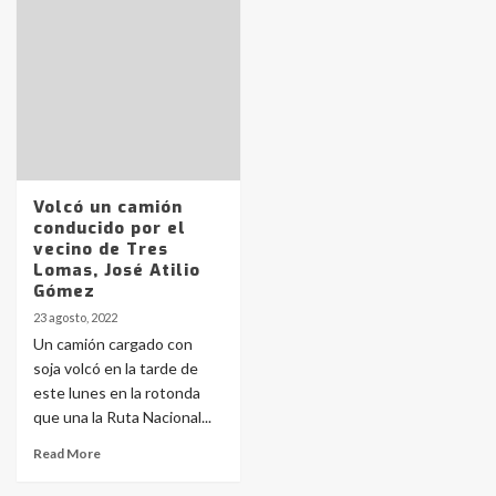
pampeanos que fueron
protagonistas del fatal accidente
en la mañana del lunes
3
Accidente en Ruta 5: falleció un
joven de Trenque Lauquen
4
Volcó un camión
conducido por el
Los precios de los combustibles en
vecino de Tres
La Pampa, desde YPF hasta Axion
Lomas, José Atilio
entre 857 a 1338 pesos
Gómez
5
23 agosto, 2022
Un camión cargado con
La Bolsa de Cereales de Bahía
soja volcó en la tarde de
Blanca anticipa que Agosto vendrá
con lluvias y heladas, en gran parte
este lunes en la rotonda
de la provincia
6
que una la Ruta Nacional...
Read More
T.Lauquen: tres jóvenes que
intentaron evadir a la Policía