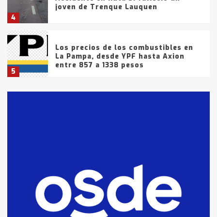
joven de Trenque Lauquen
4
Los precios de los combustibles en
La Pampa, desde YPF hasta Axion
entre 857 a 1338 pesos
5
La Bolsa de Cereales de Bahía
Blanca anticipa que Agosto vendrá
con lluvias y heladas, en gran parte
de la provincia
6
T.Lauquen: tres jóvenes que
intentaron evadir a la Policía
fueron detenidos por
comercialización de drogas en la
7
tarde del sábado
T.Lauquen: se vendió el edificio de