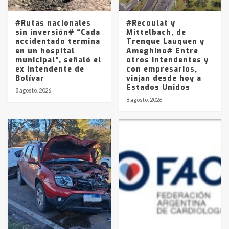
entre 857 a 1338 pesos
5
#Rutas nacionales
#Recoulat y
sin inversión# “Cada
Mittelbach, de
accidentado termina
Trenque Lauquen y
en un hospital
Ameghino# Entre
municipal”, señaló el
otros intendentes y
ex intendente de
con empresarios,
Bolívar
viajan desde hoy a
Estados Unidos
8 agosto, 2026
8 agosto, 2026