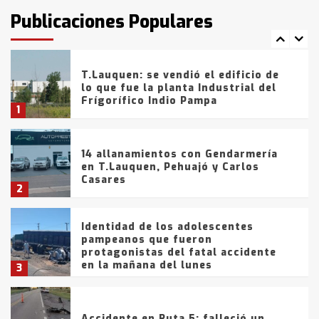
fueron detenidos por
Publicaciones Populares
comercialización de drogas en la
7
tarde del sábado
T.Lauquen: se vendió el edificio de
lo que fue la planta Industrial del
Frígorífico Indio Pampa
1
14 allanamientos con Gendarmería
en T.Lauquen, Pehuajó y Carlos
Casares
2
Identidad de los adolescentes
pampeanos que fueron
protagonistas del fatal accidente
en la mañana del lunes
3
Accidente en Ruta 5: falleció un