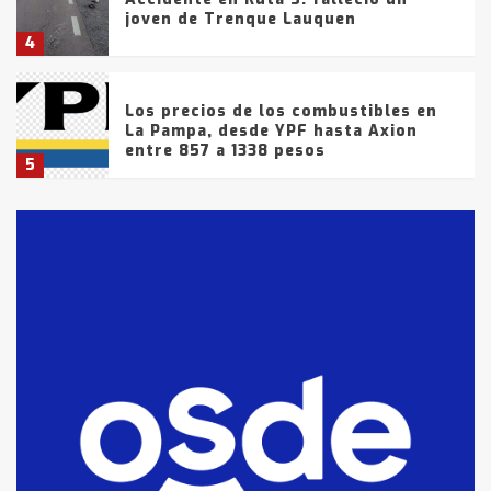
joven de Trenque Lauquen
4
Los precios de los combustibles en
La Pampa, desde YPF hasta Axion
entre 857 a 1338 pesos
5
La Bolsa de Cereales de Bahía
Blanca anticipa que Agosto vendrá
con lluvias y heladas, en gran parte
de la provincia
6
T.Lauquen: tres jóvenes que
intentaron evadir a la Policía
fueron detenidos por
comercialización de drogas en la
7
tarde del sábado
T.Lauquen: se vendió el edificio de