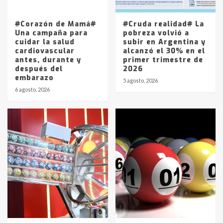
La Pampa, desde YPF hasta Axion
entre 857 a 1338 pesos
5
#Corazón de Mamá#
#Cruda realidad# La
Una campaña para
pobreza volvió a
cuidar la salud
subir en Argentina y
cardiovascular
alcanzó el 30% en el
antes, durante y
primer trimestre de
después del
2026
embarazo
5 agosto, 2026
6 agosto, 2026