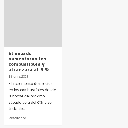
pampeanos que fueron
protagonistas del fatal accidente
en la mañana del lunes
3
Accidente en Ruta 5: falleció un
joven de Trenque Lauquen
4
El sábado
aumentarán los
Los precios de los combustibles en
combustibles y
La Pampa, desde YPF hasta Axion
alcanzará al 6 %
entre 857 a 1338 pesos
5
16 junio, 2023
El incremento de precios
en los combustibles desde
La Bolsa de Cereales de Bahía
la noche del próximo
Blanca anticipa que Agosto vendrá
con lluvias y heladas, en gran parte
sábado será del 6%, y se
de la provincia
6
trata de...
Read More
T.Lauquen: tres jóvenes que
intentaron evadir a la Policía