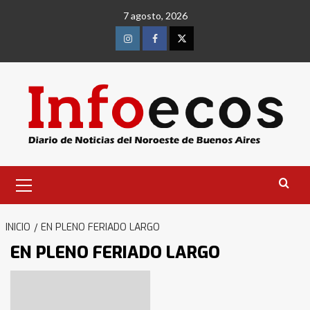
Saltar
7 agosto, 2026
al
contenido
Instagram
Facebook
Twitter
Menú
primario
INICIO
EN PLENO FERIADO LARGO
EN PLENO FERIADO LARGO
Identidad de los adolescentes