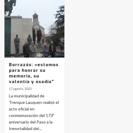
Identidad de los adolescentes
pampeanos que fueron
protagonistas del fatal accidente
en la mañana del lunes
3
Accidente en Ruta 5: falleció un
joven de Trenque Lauquen
4
Borrazás: «estamos
para honrar su
memoria, su
Los precios de los combustibles en
valentía y osadía”
La Pampa, desde YPF hasta Axion
17 agosto, 2023
entre 857 a 1338 pesos
5
La municipalidad de
Trenque Lauquen realizó el
acto oficial en
La Bolsa de Cereales de Bahía
conmemoración del 173º
Blanca anticipa que Agosto vendrá
con lluvias y heladas, en gran parte
aniversario del Paso a la
de la provincia
6
Inmortalidad del...