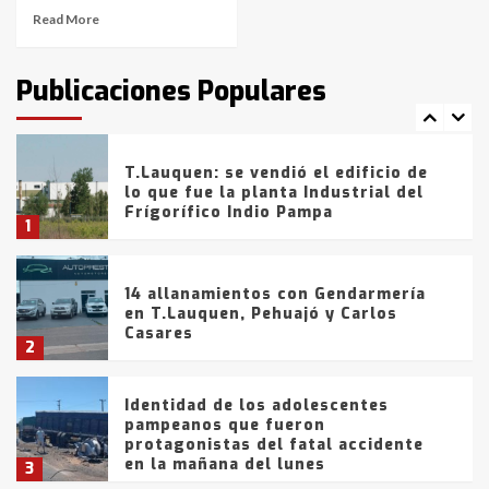
Read More
T.Lauquen: tres jóvenes que
intentaron evadir a la Policía
fueron detenidos por
Publicaciones Populares
comercialización de drogas en la
7
tarde del sábado
T.Lauquen: se vendió el edificio de
lo que fue la planta Industrial del
Frígorífico Indio Pampa
1
14 allanamientos con Gendarmería
en T.Lauquen, Pehuajó y Carlos
Casares
2
Identidad de los adolescentes
pampeanos que fueron
protagonistas del fatal accidente
en la mañana del lunes
3