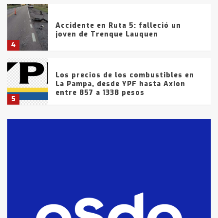
Accidente en Ruta 5: falleció un
joven de Trenque Lauquen
4
Los precios de los combustibles en
La Pampa, desde YPF hasta Axion
entre 857 a 1338 pesos
5
La Bolsa de Cereales de Bahía
Blanca anticipa que Agosto vendrá
con lluvias y heladas, en gran parte
de la provincia
6
T.Lauquen: tres jóvenes que
intentaron evadir a la Policía
fueron detenidos por
comercialización de drogas en la
7
tarde del sábado