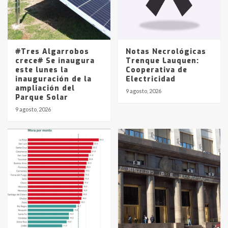
Los precios de los combustibles en
La Pampa, desde YPF hasta Axion
entre 857 a 1338 pesos
5
#Tres Algarrobos
Notas Necrológicas
crece# Se inaugura
Trenque Lauquen:
este lunes la
Cooperativa de
inauguración de la
Electricidad
ampliación del
9 agosto, 2026
Parque Solar
9 agosto, 2026