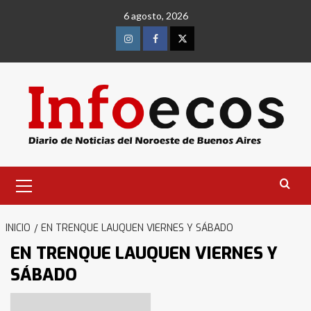
Saltar
6 agosto, 2026
al
contenido
Instagram
Facebook
Twitter
Menú
primario
INICIO
EN TRENQUE LAUQUEN VIERNES Y SÁBADO
EN TRENQUE LAUQUEN VIERNES Y
SÁBADO