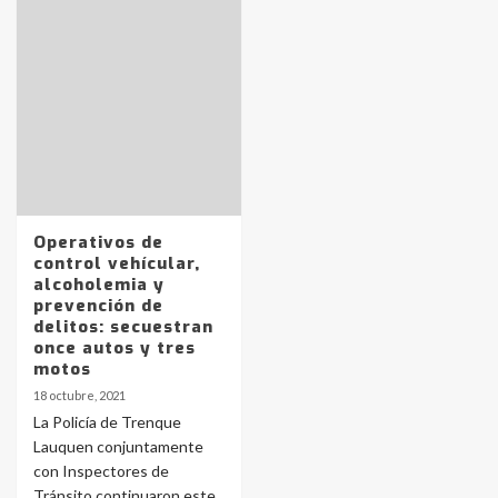
Identidad de los adolescentes
pampeanos que fueron
protagonistas del fatal accidente
en la mañana del lunes
3
Operativos de
Accidente en Ruta 5: falleció un
control vehícular,
joven de Trenque Lauquen
alcoholemia y
4
prevención de
delitos: secuestran
once autos y tres
Los precios de los combustibles en
motos
La Pampa, desde YPF hasta Axion
18 octubre, 2021
entre 857 a 1338 pesos
5
La Policía de Trenque
Lauquen conjuntamente
con Inspectores de
La Bolsa de Cereales de Bahía
Tránsito continuaron este