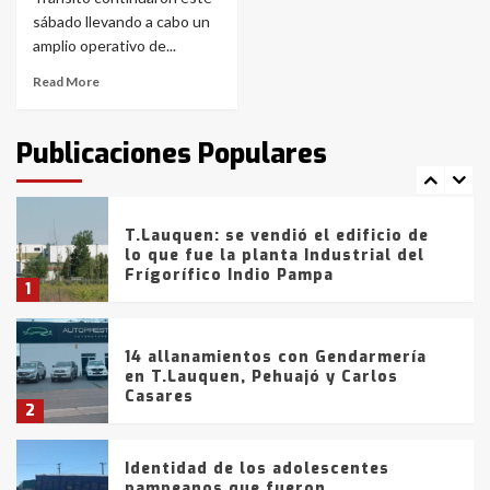
Blanca anticipa que Agosto vendrá
con lluvias y heladas, en gran parte
sábado llevando a cabo un
de la provincia
6
amplio operativo de...
Read More
T.Lauquen: tres jóvenes que
intentaron evadir a la Policía
fueron detenidos por
Publicaciones Populares
comercialización de drogas en la
7
tarde del sábado
T.Lauquen: se vendió el edificio de
lo que fue la planta Industrial del
Frígorífico Indio Pampa
1
14 allanamientos con Gendarmería
en T.Lauquen, Pehuajó y Carlos
Casares
2
Identidad de los adolescentes
pampeanos que fueron