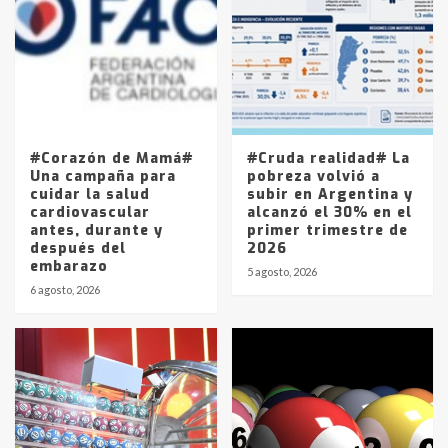
joven de Trenque Lauquen
4
Los precios de los combustibles en
La Pampa, desde YPF hasta Axion
entre 857 a 1338 pesos
5
#Corazón de Mamá#
#Cruda realidad# La
Una campaña para
pobreza volvió a
cuidar la salud
subir en Argentina y
cardiovascular
alcanzó el 30% en el
antes, durante y
primer trimestre de
después del
2026
embarazo
5 agosto, 2026
6 agosto, 2026