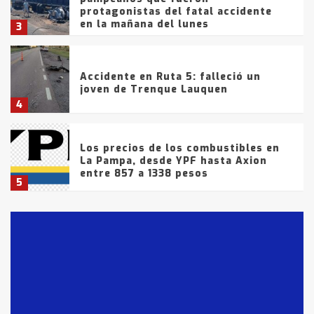
protagonistas del fatal accidente
en la mañana del lunes
3
Accidente en Ruta 5: falleció un
joven de Trenque Lauquen
4
Los precios de los combustibles en
La Pampa, desde YPF hasta Axion
entre 857 a 1338 pesos
5
La Bolsa de Cereales de Bahía
Blanca anticipa que Agosto vendrá
con lluvias y heladas, en gran parte
de la provincia
6
T.Lauquen: tres jóvenes que
intentaron evadir a la Policía