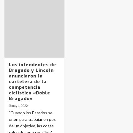
Identidad de los adolescentes
pampeanos que fueron
protagonistas del fatal accidente
en la mañana del lunes
3
Accidente en Ruta 5: falleció un
Los intendentes de
joven de Trenque Lauquen
Bragado y Lincoln
4
anunciaron la
cartelera de la
competencia
Los precios de los combustibles en
ciclística «Doble
La Pampa, desde YPF hasta Axion
Bragado»
entre 857 a 1338 pesos
5
5 mayo, 2022
"Cuando los Estados se
unen para trabajar en pos
La Bolsa de Cereales de Bahía
de un objetivo, las cosas
Blanca anticipa que Agosto vendrá
con lluvias y heladas, en gran parte
salen de forma positiva",