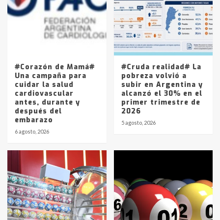
4
Los precios de los combustibles en
La Pampa, desde YPF hasta Axion
entre 857 a 1338 pesos
5
#Corazón de Mamá#
#Cruda realidad# La
Una campaña para
pobreza volvió a
cuidar la salud
subir en Argentina y
cardiovascular
alcanzó el 30% en el
antes, durante y
primer trimestre de
después del
2026
embarazo
5 agosto, 2026
6 agosto, 2026