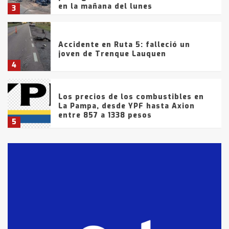
en la mañana del lunes
3
Accidente en Ruta 5: falleció un
joven de Trenque Lauquen
4
Los precios de los combustibles en
La Pampa, desde YPF hasta Axion
entre 857 a 1338 pesos
5
La Bolsa de Cereales de Bahía
Blanca anticipa que Agosto vendrá
con lluvias y heladas, en gran parte
de la provincia
6
T.Lauquen: tres jóvenes que
intentaron evadir a la Policía
fueron detenidos por