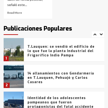
de la provincia
6
señaló este...
Read More
T.Lauquen: tres jóvenes que
intentaron evadir a la Policía
fueron detenidos por
Publicaciones Populares
comercialización de drogas en la
7
tarde del sábado
T.Lauquen: se vendió el edificio de
lo que fue la planta Industrial del
Frígorífico Indio Pampa
1
14 allanamientos con Gendarmería
en T.Lauquen, Pehuajó y Carlos
Casares
2
Identidad de los adolescentes
pampeanos que fueron
protagonistas del fatal accidente