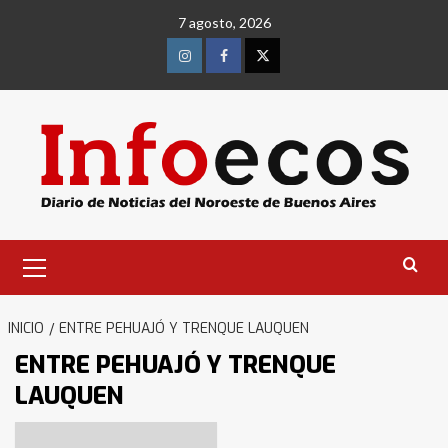
Saltar
7 agosto, 2026
al
contenido
Instagram
Facebook
Twitter
Menú
primario
INICIO
ENTRE PEHUAJÓ Y TRENQUE LAUQUEN
ENTRE PEHUAJÓ Y TRENQUE
LAUQUEN