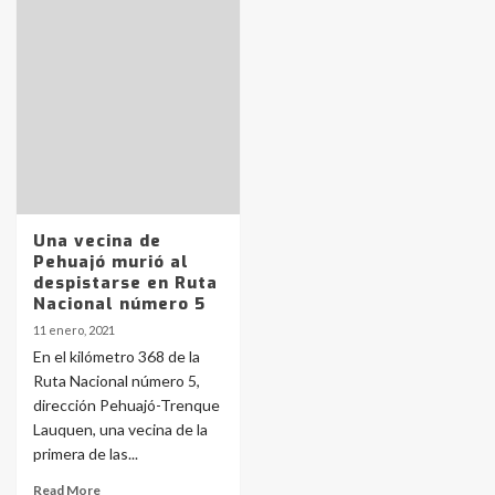
Identidad de los adolescentes
pampeanos que fueron
protagonistas del fatal accidente
en la mañana del lunes
3
Accidente en Ruta 5: falleció un
joven de Trenque Lauquen
4
Una vecina de
Pehuajó murió al
Los precios de los combustibles en
despistarse en Ruta
La Pampa, desde YPF hasta Axion
Nacional número 5
entre 857 a 1338 pesos
5
11 enero, 2021
En el kilómetro 368 de la
Ruta Nacional número 5,
La Bolsa de Cereales de Bahía
dirección Pehuajó-Trenque
Blanca anticipa que Agosto vendrá
con lluvias y heladas, en gran parte
Lauquen, una vecina de la
de la provincia
6
primera de las...
Read More