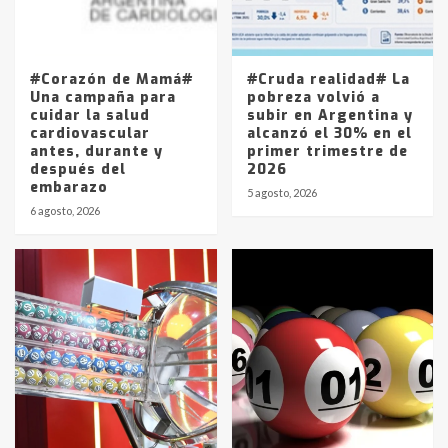
Los precios de los combustibles en
La Pampa, desde YPF hasta Axion
entre 857 a 1338 pesos
5
#Corazón de Mamá#
#Cruda realidad# La
Una campaña para
pobreza volvió a
cuidar la salud
subir en Argentina y
cardiovascular
alcanzó el 30% en el
antes, durante y
primer trimestre de
después del
2026
embarazo
5 agosto, 2026
6 agosto, 2026