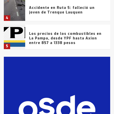
Accidente en Ruta 5: falleció un
joven de Trenque Lauquen
4
Los precios de los combustibles en
La Pampa, desde YPF hasta Axion
entre 857 a 1338 pesos
5
La Bolsa de Cereales de Bahía
Blanca anticipa que Agosto vendrá
con lluvias y heladas, en gran parte
de la provincia
6
T.Lauquen: tres jóvenes que
intentaron evadir a la Policía
fueron detenidos por
comercialización de drogas en la
7
tarde del sábado