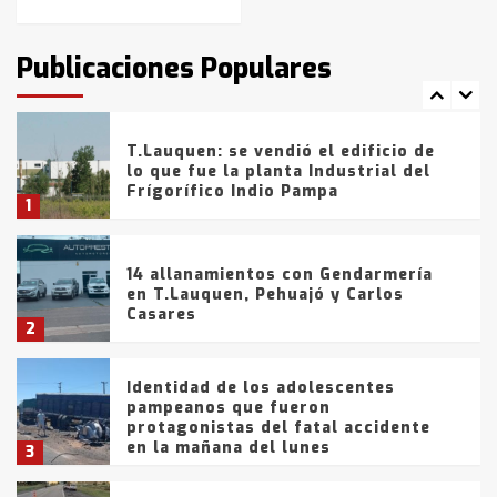
T.Lauquen: tres jóvenes que
intentaron evadir a la Policía
fueron detenidos por
Publicaciones Populares
comercialización de drogas en la
7
tarde del sábado
T.Lauquen: se vendió el edificio de
lo que fue la planta Industrial del
Frígorífico Indio Pampa
1
14 allanamientos con Gendarmería
en T.Lauquen, Pehuajó y Carlos
Casares
2
Identidad de los adolescentes
pampeanos que fueron
protagonistas del fatal accidente
en la mañana del lunes
3