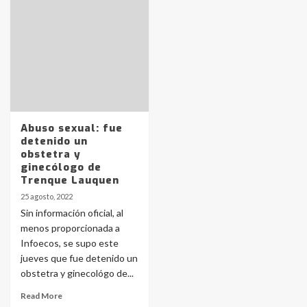
Identidad de los adolescentes
pampeanos que fueron
protagonistas del fatal accidente
en la mañana del lunes
3
Accidente en Ruta 5: falleció un
joven de Trenque Lauquen
4
Abuso sexual: fue
detenido un
obstetra y
Los precios de los combustibles en
ginecólogo de
La Pampa, desde YPF hasta Axion
Trenque Lauquen
entre 857 a 1338 pesos
5
25 agosto, 2022
Sin información oficial, al
menos proporcionada a
La Bolsa de Cereales de Bahía
Infoecos, se supo este
Blanca anticipa que Agosto vendrá
con lluvias y heladas, en gran parte
jueves que fue detenido un
de la provincia
6
obstetra y ginecológo de...
Read More
T.Lauquen: tres jóvenes que