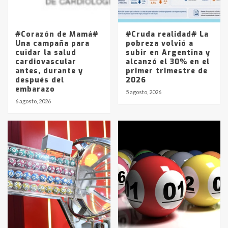
Los precios de los combustibles en
La Pampa, desde YPF hasta Axion
entre 857 a 1338 pesos
5
#Corazón de Mamá#
#Cruda realidad# La
Una campaña para
pobreza volvió a
cuidar la salud
subir en Argentina y
cardiovascular
alcanzó el 30% en el
antes, durante y
primer trimestre de
después del
2026
embarazo
5 agosto, 2026
6 agosto, 2026