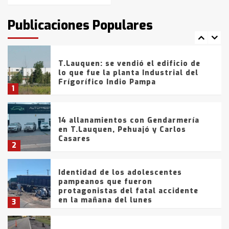
intentaron evadir a la Policía
fueron detenidos por
Publicaciones Populares
comercialización de drogas en la
7
tarde del sábado
T.Lauquen: se vendió el edificio de
lo que fue la planta Industrial del
Frígorífico Indio Pampa
1
14 allanamientos con Gendarmería
en T.Lauquen, Pehuajó y Carlos
Casares
2
Identidad de los adolescentes
pampeanos que fueron
protagonistas del fatal accidente
en la mañana del lunes
3