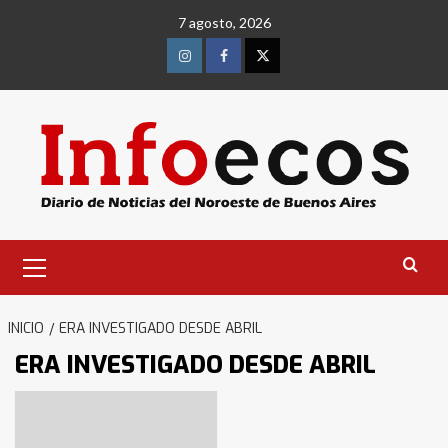
Saltar
7 agosto, 2026
al
contenido
Instagram
Facebook
Twitter
Menú
primario
INICIO
ERA INVESTIGADO DESDE ABRIL
ERA INVESTIGADO DESDE ABRIL