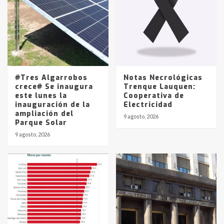
joven de Trenque Lauquen
4
Los precios de los combustibles en
La Pampa, desde YPF hasta Axion
entre 857 a 1338 pesos
5
#Tres Algarrobos
Notas Necrológicas
crece# Se inaugura
Trenque Lauquen:
este lunes la
Cooperativa de
inauguración de la
Electricidad
ampliación del
9 agosto, 2026
Parque Solar
9 agosto, 2026