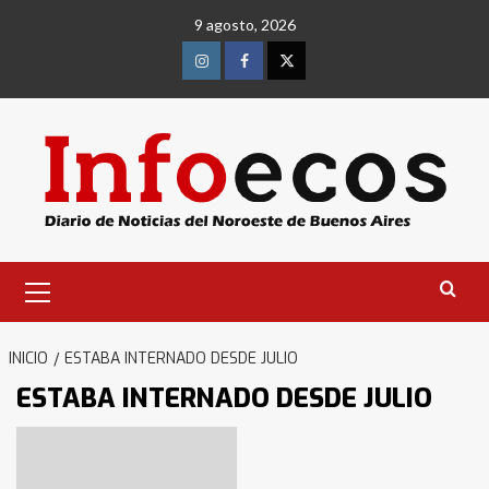
Saltar
9 agosto, 2026
al
contenido
Instagram
Facebook
Twitter
Menú
primario
INICIO
ESTABA INTERNADO DESDE JULIO
ESTABA INTERNADO DESDE JULIO