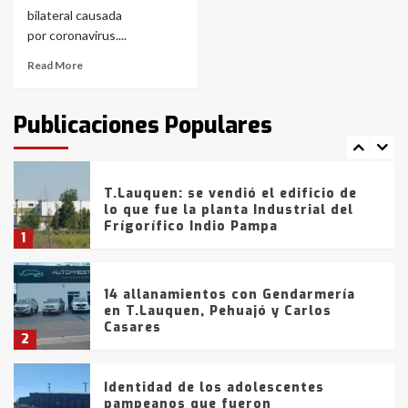
con lluvias y heladas, en gran parte
bilateral causada
de la provincia
6
por coronavirus....
Read More
T.Lauquen: tres jóvenes que
intentaron evadir a la Policía
fueron detenidos por
Publicaciones Populares
comercialización de drogas en la
7
tarde del sábado
T.Lauquen: se vendió el edificio de
lo que fue la planta Industrial del
Frígorífico Indio Pampa
1
14 allanamientos con Gendarmería
en T.Lauquen, Pehuajó y Carlos
Casares
2
Identidad de los adolescentes
pampeanos que fueron