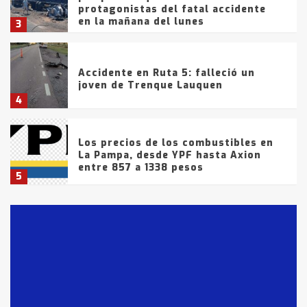
protagonistas del fatal accidente
en la mañana del lunes
3
Accidente en Ruta 5: falleció un
joven de Trenque Lauquen
4
Los precios de los combustibles en
La Pampa, desde YPF hasta Axion
entre 857 a 1338 pesos
5
La Bolsa de Cereales de Bahía
Blanca anticipa que Agosto vendrá
con lluvias y heladas, en gran parte
de la provincia
6
T.Lauquen: tres jóvenes que
intentaron evadir a la Policía