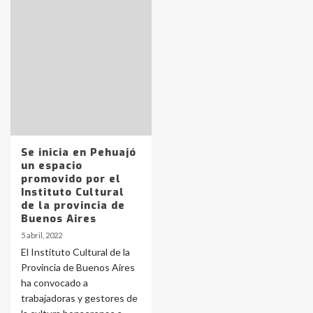
Identidad de los adolescentes
pampeanos que fueron
protagonistas del fatal accidente
en la mañana del lunes
3
Accidente en Ruta 5: falleció un
joven de Trenque Lauquen
Se inicia en Pehuajó
4
un espacio
promovido por el
Instituto Cultural
Los precios de los combustibles en
de la provincia de
La Pampa, desde YPF hasta Axion
Buenos Aires
entre 857 a 1338 pesos
5
5 abril, 2022
El Instituto Cultural de la
Provincia de Buenos Aires
La Bolsa de Cereales de Bahía
ha convocado a
Blanca anticipa que Agosto vendrá
con lluvias y heladas, en gran parte
trabajadoras y gestores de
de la provincia