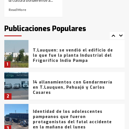
6
la cultura bonaerense a...
Read More
T.Lauquen: tres jóvenes que
intentaron evadir a la Policía
fueron detenidos por
Publicaciones Populares
comercialización de drogas en la
7
tarde del sábado
T.Lauquen: se vendió el edificio de
lo que fue la planta Industrial del
Frígorífico Indio Pampa
1
14 allanamientos con Gendarmería
en T.Lauquen, Pehuajó y Carlos
Casares
2
Identidad de los adolescentes
pampeanos que fueron
protagonistas del fatal accidente
en la mañana del lunes
3