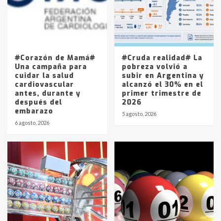
Los precios de los combustibles en
La Pampa, desde YPF hasta Axion
entre 857 a 1338 pesos
5
#Corazón de Mamá#
#Cruda realidad# La
Una campaña para
pobreza volvió a
cuidar la salud
subir en Argentina y
cardiovascular
alcanzó el 30% en el
antes, durante y
primer trimestre de
después del
2026
embarazo
5 agosto, 2026
6 agosto, 2026