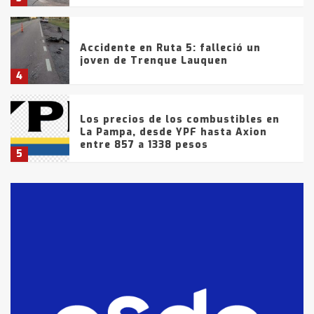
Accidente en Ruta 5: falleció un
joven de Trenque Lauquen
4
Los precios de los combustibles en
La Pampa, desde YPF hasta Axion
entre 857 a 1338 pesos
5
La Bolsa de Cereales de Bahía
Blanca anticipa que Agosto vendrá
con lluvias y heladas, en gran parte
de la provincia
6
T.Lauquen: tres jóvenes que
intentaron evadir a la Policía
fueron detenidos por
comercialización de drogas en la
7