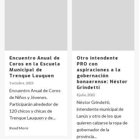
Identidad de los adolescentes
pampeanos que fueron
protagonistas del fatal accidente
en la mañana del lunes
3
Accidente en Ruta 5: falleció un
Encuentro Anual de
Otro intendente
joven de Trenque Lauquen
Coros en la Escuela
PRO con
4
Municipal de
aspiraciones a la
Trenque Lauquen
gobernación
bonaerense: Néstor
5 octubre, 2023
Los precios de los combustibles en
Grindetti
Encuentro Anual de Coros
La Pampa, desde YPF hasta Axion
8 julio, 2022
de Niños y Jóvenes.
entre 857 a 1338 pesos
5
Néstor Grindetti,
Participarán alrededor de
intendente municipal de
120 chicos y chicas de
Lanús y otro de los que
Trenque Lauquen y de...
La Bolsa de Cereales de Bahía
quieren calzarse la ropa de
Blanca anticipa que Agosto vendrá
Read More
con lluvias y heladas, en gran parte
gobernador de la
de la provincia
6
provincia...