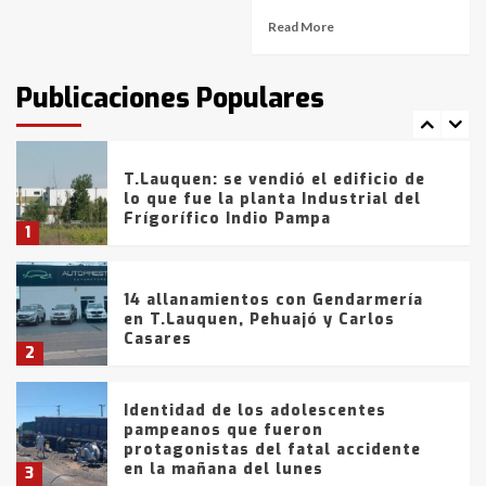
Read More
T.Lauquen: tres jóvenes que
intentaron evadir a la Policía
fueron detenidos por
Publicaciones Populares
comercialización de drogas en la
7
tarde del sábado
T.Lauquen: se vendió el edificio de
lo que fue la planta Industrial del
Frígorífico Indio Pampa
1
14 allanamientos con Gendarmería
en T.Lauquen, Pehuajó y Carlos
Casares
2
Identidad de los adolescentes
pampeanos que fueron
protagonistas del fatal accidente
en la mañana del lunes
3