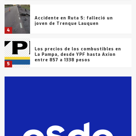
Accidente en Ruta 5: falleció un
joven de Trenque Lauquen
4
Los precios de los combustibles en
La Pampa, desde YPF hasta Axion
entre 857 a 1338 pesos
5
La Bolsa de Cereales de Bahía
Blanca anticipa que Agosto vendrá
con lluvias y heladas, en gran parte
de la provincia
6
T.Lauquen: tres jóvenes que
intentaron evadir a la Policía
fueron detenidos por
comercialización de drogas en la
7
tarde del sábado