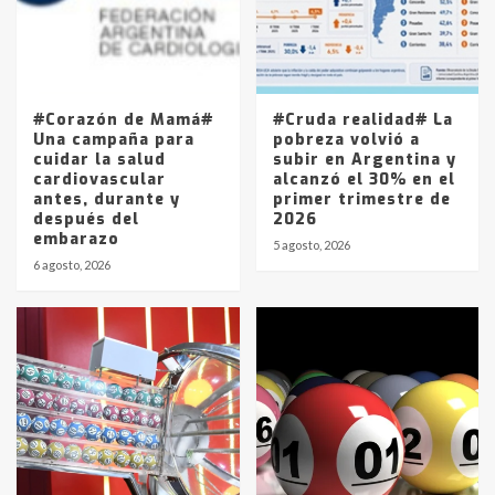
Los precios de los combustibles en
La Pampa, desde YPF hasta Axion
entre 857 a 1338 pesos
5
#Corazón de Mamá#
#Cruda realidad# La
Una campaña para
pobreza volvió a
cuidar la salud
subir en Argentina y
cardiovascular
alcanzó el 30% en el
antes, durante y
primer trimestre de
después del
2026
embarazo
5 agosto, 2026
6 agosto, 2026