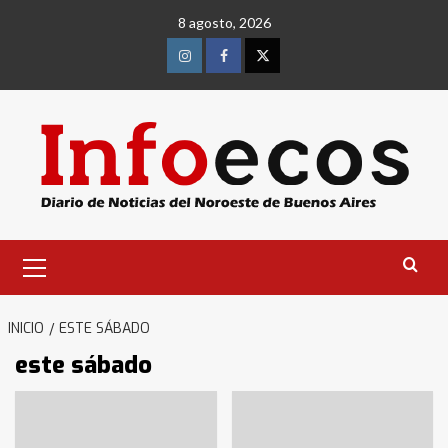
Saltar
8 agosto, 2026
al
contenido
Instagram
Facebook
Twitter
Menú
primario
INICIO
ESTE SÁBADO
este sábado