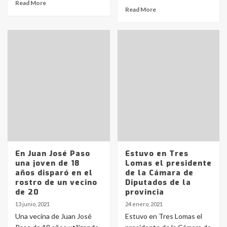
Read More
Read More
Identidad de los adolescentes
pampeanos que fueron
protagonistas del fatal accidente
en la mañana del lunes
3
Accidente en Ruta 5: falleció un
joven de Trenque Lauquen
4
En Juan José Paso
Estuvo en Tres
una joven de 18
Lomas el presidente
años disparó en el
de la Cámara de
Los precios de los combustibles en
rostro de un vecino
Diputados de la
La Pampa, desde YPF hasta Axion
de 20
provincia
entre 857 a 1338 pesos
5
13 junio, 2021
24 enero, 2021
Una vecina de Juan José
Estuvo en Tres Lomas el