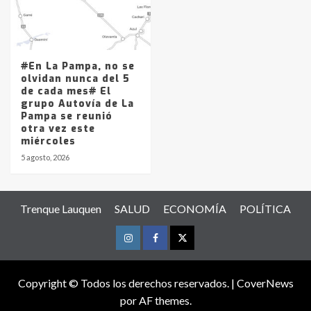
#En La Pampa, no se
olvidan nunca del 5
de cada mes# El
grupo Autovía de La
Pampa se reunió
otra vez este
miércoles
5 agosto, 2026
Trenque Lauquen
SALUD
ECONOMÍA
POLÍTICA
Instagram
Facebook
Twitter
Copyright © Todos los derechos reservados.
|
CoverNews
por AF themes.