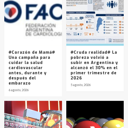
Accidente en Ruta 5: falleció un
joven de Trenque Lauquen
4
Los precios de los combustibles en
La Pampa, desde YPF hasta Axion
entre 857 a 1338 pesos
5
#Corazón de Mamá#
#Cruda realidad# La
Una campaña para
pobreza volvió a
cuidar la salud
subir en Argentina y
cardiovascular
alcanzó el 30% en el
antes, durante y
primer trimestre de
después del
2026
embarazo
5 agosto, 2026
6 agosto, 2026