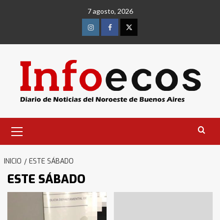
Saltar
7 agosto, 2026
al
contenido
Instagram
Facebook
Twitter
Menú
primario
INICIO
ESTE SÁBADO
ESTE SÁBADO