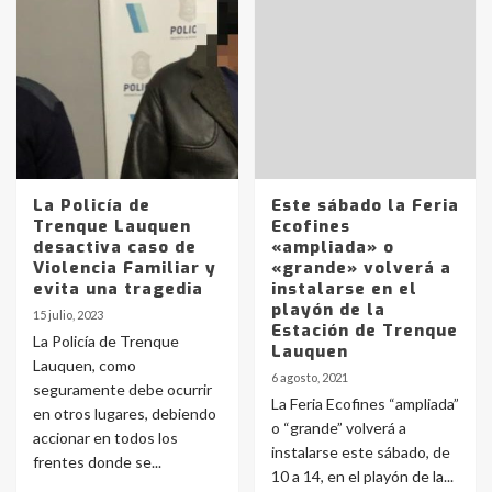
La Policía de
Este sábado la Feria
Trenque Lauquen
Ecofines
desactiva caso de
«ampliada» o
Violencia Familiar y
«grande» volverá a
evita una tragedia
instalarse en el
playón de la
15 julio, 2023
Estación de Trenque
La Policía de Trenque
Lauquen
Lauquen, como
6 agosto, 2021
seguramente debe ocurrir
La Feria Ecofines “ampliada”
en otros lugares, debiendo
o “grande” volverá a
accionar en todos los
instalarse este sábado, de
frentes donde se...
10 a 14, en el playón de la...