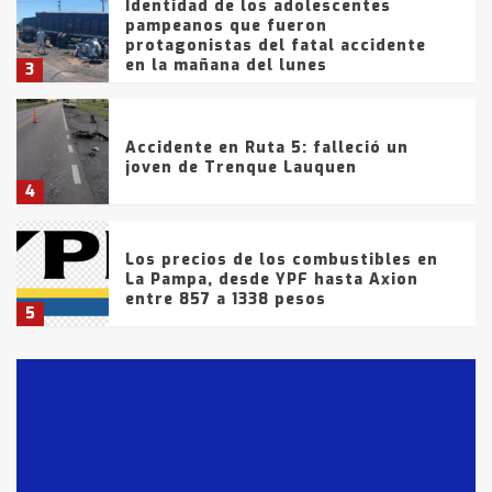
Identidad de los adolescentes
pampeanos que fueron
protagonistas del fatal accidente
en la mañana del lunes
3
Accidente en Ruta 5: falleció un
joven de Trenque Lauquen
4
Los precios de los combustibles en
La Pampa, desde YPF hasta Axion
entre 857 a 1338 pesos
5
La Bolsa de Cereales de Bahía
Blanca anticipa que Agosto vendrá
con lluvias y heladas, en gran parte
de la provincia
6
T.Lauquen: tres jóvenes que