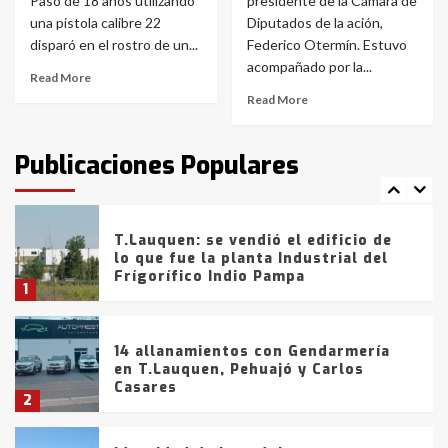
Paso de 18 años utilizando
presidente de la Cámara de
La Bolsa de Cereales de Bahía
una pistola calibre 22
Diputados de la ación,
Blanca anticipa que Agosto vendrá
con lluvias y heladas, en gran parte
disparó en el rostro de un...
Federico Otermín. Estuvo
de la provincia
6
acompañado por la...
Read More
Read More
T.Lauquen: tres jóvenes que
intentaron evadir a la Policía
fueron detenidos por
Publicaciones Populares
comercialización de drogas en la
7
tarde del sábado
T.Lauquen: se vendió el edificio de
lo que fue la planta Industrial del
Frígorífico Indio Pampa
1
14 allanamientos con Gendarmería
en T.Lauquen, Pehuajó y Carlos
Casares
2