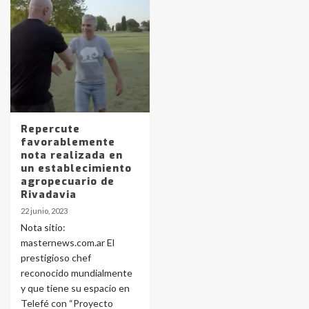
Identidad de los adolescentes
pampeanos que fueron
protagonistas del fatal accidente
en la mañana del lunes
3
Repercute
Accidente en Ruta 5: falleció un
favorablemente
joven de Trenque Lauquen
nota realizada en
4
un establecimiento
agropecuario de
Rivadavia
Los precios de los combustibles en
22 junio, 2023
La Pampa, desde YPF hasta Axion
Nota sitio:
entre 857 a 1338 pesos
5
masternews.com.ar El
prestigioso chef
reconocido mundialmente
La Bolsa de Cereales de Bahía
y que tiene su espacio en
Blanca anticipa que Agosto vendrá
con lluvias y heladas, en gran parte
Telefé con “Proyecto