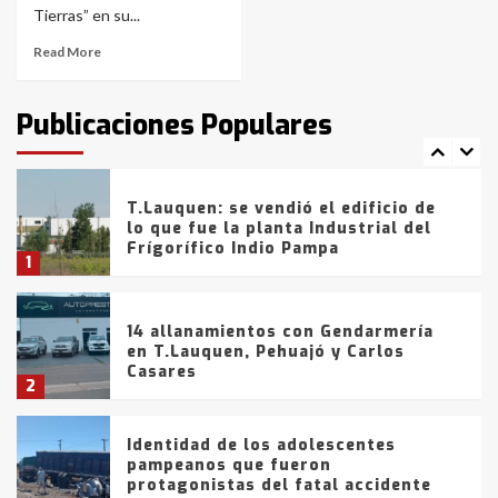
de la provincia
6
Tierras” en su...
Read More
T.Lauquen: tres jóvenes que
intentaron evadir a la Policía
fueron detenidos por
Publicaciones Populares
comercialización de drogas en la
7
tarde del sábado
T.Lauquen: se vendió el edificio de
lo que fue la planta Industrial del
Frígorífico Indio Pampa
1
14 allanamientos con Gendarmería
en T.Lauquen, Pehuajó y Carlos
Casares
2
Identidad de los adolescentes
pampeanos que fueron
protagonistas del fatal accidente