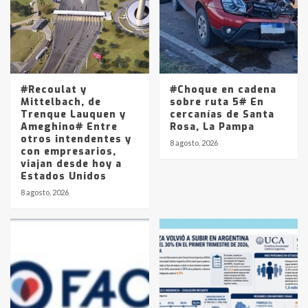
4
Los precios de los combustibles en
La Pampa, desde YPF hasta Axion
entre 857 a 1338 pesos
5
#Recoulat y
#Choque en cadena
Mittelbach, de
sobre ruta 5# En
Trenque Lauquen y
cercanías de Santa
Ameghino# Entre
Rosa, La Pampa
otros intendentes y
8 agosto, 2026
con empresarios,
viajan desde hoy a
Estados Unidos
8 agosto, 2026