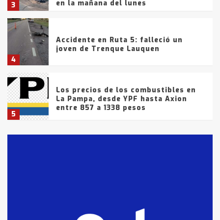
en la mañana del lunes
3
Accidente en Ruta 5: falleció un
joven de Trenque Lauquen
4
Los precios de los combustibles en
La Pampa, desde YPF hasta Axion
entre 857 a 1338 pesos
5
La Bolsa de Cereales de Bahía
Blanca anticipa que Agosto vendrá
con lluvias y heladas, en gran parte
de la provincia
6
T.Lauquen: tres jóvenes que
intentaron evadir a la Policía
fueron detenidos por
comercialización de drogas en la