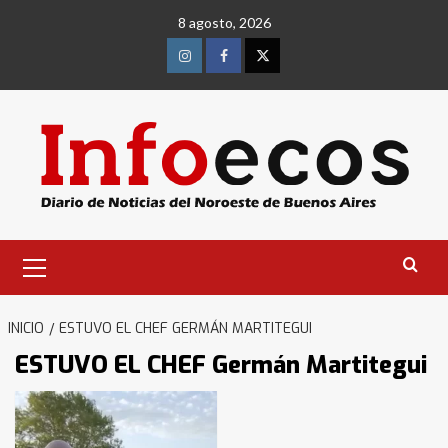
Saltar
8 agosto, 2026
al
contenido
Instagram
Facebook
Twitter
Menú
primario
INICIO
ESTUVO EL CHEF GERMÁN MARTITEGUI
ESTUVO EL CHEF Germán Martitegui