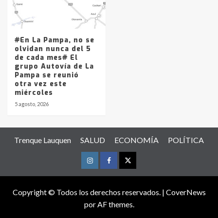
#En La Pampa, no se
olvidan nunca del 5
de cada mes# El
grupo Autovía de La
Pampa se reunió
otra vez este
miércoles
5 agosto, 2026
Trenque Lauquen
SALUD
ECONOMÍA
POLÍTICA
Instagram
Facebook
Twitter
Copyright © Todos los derechos reservados.
|
CoverNews
por AF themes.