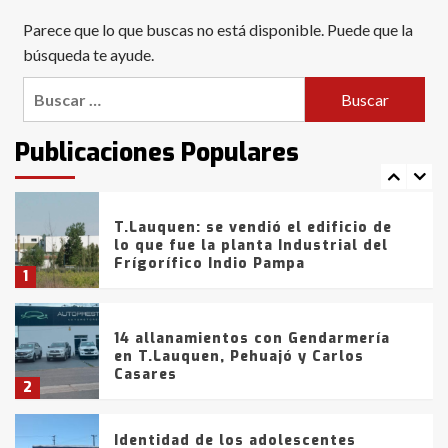
Blanca anticipa que Agosto vendrá
Parece que lo que buscas no está disponible. Puede que la
con lluvias y heladas, en gran parte
de la provincia
búsqueda te ayude.
6
Buscar:
T.Lauquen: tres jóvenes que
intentaron evadir a la Policía
fueron detenidos por
Publicaciones Populares
comercialización de drogas en la
7
tarde del sábado
T.Lauquen: se vendió el edificio de
lo que fue la planta Industrial del
Frígorífico Indio Pampa
1
14 allanamientos con Gendarmería
en T.Lauquen, Pehuajó y Carlos
Casares
2
Identidad de los adolescentes