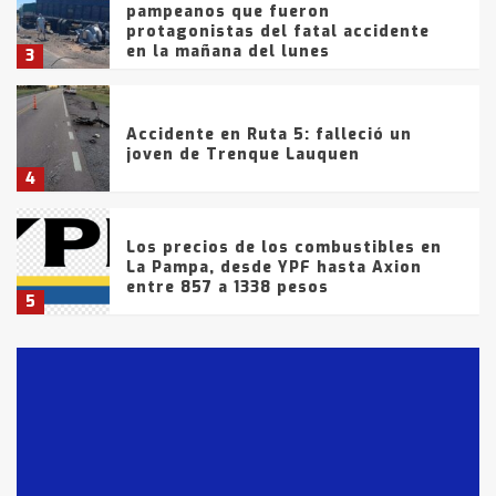
pampeanos que fueron
protagonistas del fatal accidente
en la mañana del lunes
3
Accidente en Ruta 5: falleció un
joven de Trenque Lauquen
4
Los precios de los combustibles en
La Pampa, desde YPF hasta Axion
entre 857 a 1338 pesos
5
La Bolsa de Cereales de Bahía
Blanca anticipa que Agosto vendrá
con lluvias y heladas, en gran parte
de la provincia
6
T.Lauquen: tres jóvenes que