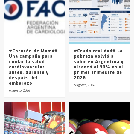
Accidente en Ruta 5: falleció un
joven de Trenque Lauquen
4
Los precios de los combustibles en
La Pampa, desde YPF hasta Axion
entre 857 a 1338 pesos
5
#Corazón de Mamá#
#Cruda realidad# La
Una campaña para
pobreza volvió a
cuidar la salud
subir en Argentina y
cardiovascular
alcanzó el 30% en el
antes, durante y
primer trimestre de
después del
2026
embarazo
5 agosto, 2026
6 agosto, 2026