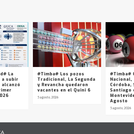
ad# La
#Timba# Los pozos
#Timba# Q
 a subir
Tradicional, La Segunda
Nacional, 
y alcanzó
y Revancha quedaron
Córdoba, 
rimer
vacantes en el Quini 6
Santiago 
2026
Montevide
5 agosto, 2026
Agosto
5 agosto, 2026
CA