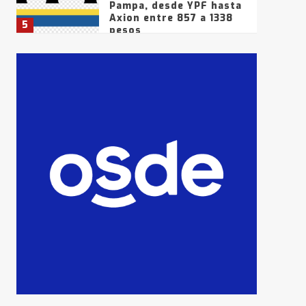
Pampa, desde YPF hasta
Axion entre 857 a 1338
5
pesos
La Bolsa de Cereales de
Bahía Blanca anticipa
que Agosto vendrá con
lluvias y heladas, en
6
gran parte de la
provincia
T.Lauquen: tres jóvenes
que intentaron evadir a
la Policía fueron
detenidos por
7
comercialización de
drogas en la tarde del
sábado
T.Lauquen: se vendió el
edificio de lo que fue la
planta Industrial del
Frígorífico Indio Pampa
1
14 allanamientos con
Gendarmería en