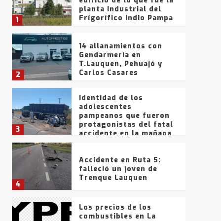
edificio de lo que fue la
planta Industrial del
Frígorífico Indio Pampa
1
14 allanamientos con
Gendarmería en
T.Lauquen, Pehuajó y
Carlos Casares
2
Identidad de los
adolescentes
pampeanos que fueron
protagonistas del fatal
3
accidente en la mañana
del lunes
Accidente en Ruta 5:
falleció un joven de
Trenque Lauquen
4
Los precios de los
combustibles en La