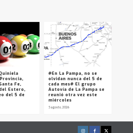
T.Lauquen, Pehuajó y
Carlos Casares
2
Identidad de los
adolescentes
pampeanos que fueron
protagonistas del fatal
3
accidente en la mañana
del lunes
Accidente en Ruta 5:
falleció un joven de
Trenque Lauquen
uiniela
#En La Pampa, no se
4
Provincia,
olvidan nunca del 5 de
Santa Fe,
cada mes# El grupo
del Estero,
Los precios de los
Autovía de La Pampa se
o del 5 de
combustibles en La
reunió otra vez este
Pampa, desde YPF hasta
miércoles
Axion entre 857 a 1338
5 agosto, 2026
5
pesos