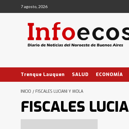
Saltar
7 agosto, 2026
al
contenido
Trenque Lauquen
SALUD
ECONOMÍA
INICIO
FISCALES LUCIANI Y MOLA
FISCALES LUCI