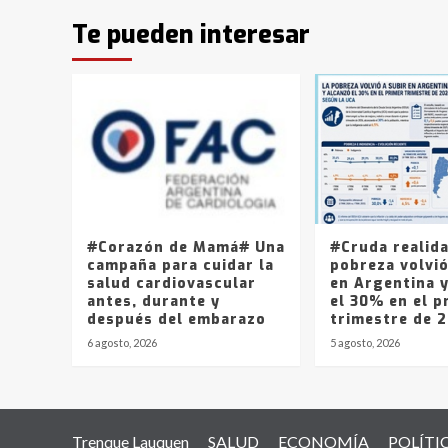
Te pueden interesar
#Corazón de Mamá# Una
#Cruda realid
campaña para cuidar la
pobreza volvió
salud cardiovascular
en Argentina 
antes, durante y
el 30% en el p
después del embarazo
trimestre de 
6 agosto, 2026
5 agosto, 2026
Trenque Lauquen
SALUD
ECONOMÍA
POLÍTI