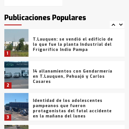
T.Lauquen: tres jóvenes que
intentaron evadir a la Policía
fueron detenidos por
Publicaciones Populares
comercialización de drogas en la
7
tarde del sábado
T.Lauquen: se vendió el edificio de
lo que fue la planta Industrial del
Frígorífico Indio Pampa
1
14 allanamientos con Gendarmería
en T.Lauquen, Pehuajó y Carlos
Casares
2
Identidad de los adolescentes
pampeanos que fueron
protagonistas del fatal accidente
en la mañana del lunes
3