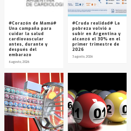
Los precios de los combustibles en
La Pampa, desde YPF hasta Axion
entre 857 a 1338 pesos
5
#Corazón de Mamá#
#Cruda realidad# La
Una campaña para
pobreza volvió a
cuidar la salud
subir en Argentina y
cardiovascular
alcanzó el 30% en el
antes, durante y
primer trimestre de
después del
2026
embarazo
5 agosto, 2026
6 agosto, 2026