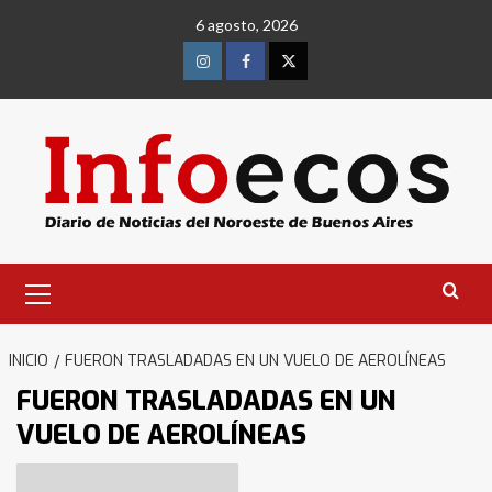
Saltar
6 agosto, 2026
al
contenido
Instagram
Facebook
Twitter
Menú
primario
INICIO
FUERON TRASLADADAS EN UN VUELO DE AEROLÍNEAS
FUERON TRASLADADAS EN UN
VUELO DE AEROLÍNEAS