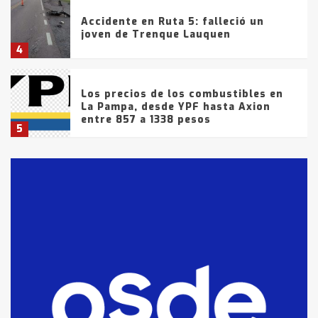
Accidente en Ruta 5: falleció un
joven de Trenque Lauquen
4
Los precios de los combustibles en
La Pampa, desde YPF hasta Axion
entre 857 a 1338 pesos
5
La Bolsa de Cereales de Bahía
Blanca anticipa que Agosto vendrá
con lluvias y heladas, en gran parte
de la provincia
6
T.Lauquen: tres jóvenes que
intentaron evadir a la Policía
fueron detenidos por
comercialización de drogas en la
7
tarde del sábado