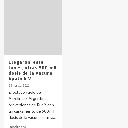
Identidad de los adolescentes
pampeanos que fueron
protagonistas del fatal accidente
en la mañana del lunes
3
Accidente en Ruta 5: falleció un
joven de Trenque Lauquen
4
Llegaron, este
lunes, otras 500 mil
Los precios de los combustibles en
dosis de la vacuna
La Pampa, desde YPF hasta Axion
Sputnik V
entre 857 a 1338 pesos
5
23 marzo, 2021
El octavo vuelo de
Aerolíneas Argentinas
La Bolsa de Cereales de Bahía
proveniente de Rusia con
Blanca anticipa que Agosto vendrá
con lluvias y heladas, en gran parte
un cargamento de 500 mil
de la provincia
6
dosis de la vacuna contra...
Read More