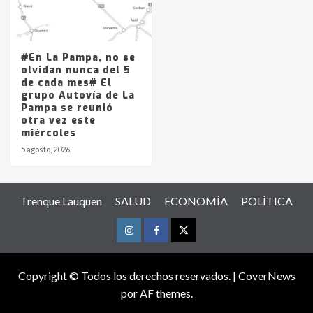
#En La Pampa, no se
olvidan nunca del 5
de cada mes# El
grupo Autovía de La
Pampa se reunió
otra vez este
miércoles
5 agosto, 2026
Trenque Lauquen
SALUD
ECONOMÍA
POLÍTICA
Instagram
Facebook
Twitter
Copyright © Todos los derechos reservados.
|
CoverNews
por AF themes.