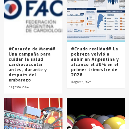
Accidente en Ruta 5: falleció un
joven de Trenque Lauquen
4
Los precios de los combustibles en
La Pampa, desde YPF hasta Axion
entre 857 a 1338 pesos
5
#Corazón de Mamá#
#Cruda realidad# La
Una campaña para
pobreza volvió a
cuidar la salud
subir en Argentina y
cardiovascular
alcanzó el 30% en el
antes, durante y
primer trimestre de
después del
2026
embarazo
5 agosto, 2026
6 agosto, 2026