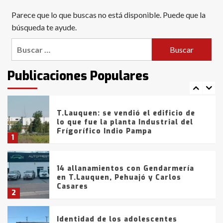
Blanca anticipa que Agosto vendrá
Parece que lo que buscas no está disponible. Puede que la
con lluvias y heladas, en gran parte
de la provincia
búsqueda te ayude.
6
Buscar:
T.Lauquen: tres jóvenes que
intentaron evadir a la Policía
fueron detenidos por
Publicaciones Populares
comercialización de drogas en la
7
tarde del sábado
T.Lauquen: se vendió el edificio de
lo que fue la planta Industrial del
Frígorífico Indio Pampa
1
14 allanamientos con Gendarmería
en T.Lauquen, Pehuajó y Carlos
Casares
2
Identidad de los adolescentes