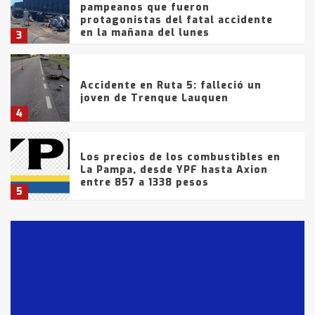
pampeanos que fueron
protagonistas del fatal accidente
en la mañana del lunes
3
Accidente en Ruta 5: falleció un
joven de Trenque Lauquen
4
Los precios de los combustibles en
La Pampa, desde YPF hasta Axion
entre 857 a 1338 pesos
5
La Bolsa de Cereales de Bahía
Blanca anticipa que Agosto vendrá
con lluvias y heladas, en gran parte
de la provincia
6
T.Lauquen: tres jóvenes que