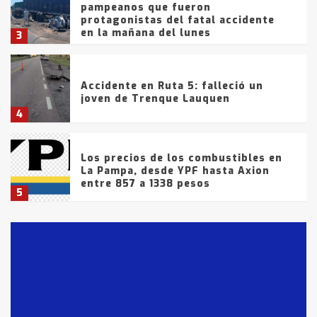
pampeanos que fueron
protagonistas del fatal accidente
en la mañana del lunes
3
Accidente en Ruta 5: falleció un
joven de Trenque Lauquen
4
Los precios de los combustibles en
La Pampa, desde YPF hasta Axion
entre 857 a 1338 pesos
5
La Bolsa de Cereales de Bahía
Blanca anticipa que Agosto vendrá
con lluvias y heladas, en gran parte
de la provincia
6
T.Lauquen: tres jóvenes que