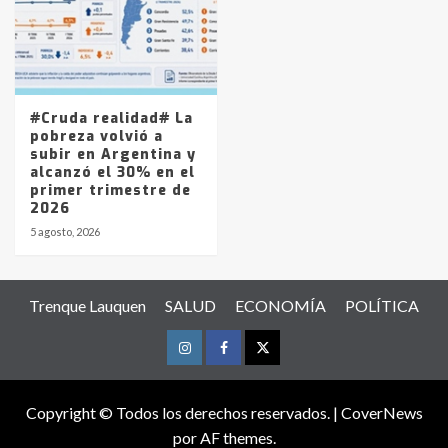
#Cruda realidad# La
pobreza volvió a
subir en Argentina y
alcanzó el 30% en el
primer trimestre de
2026
5 agosto, 2026
Trenque Lauquen
SALUD
ECONOMÍA
POLÍTICA
Instagram
Facebook
Twitter
Copyright © Todos los derechos reservados.
|
CoverNews
por AF themes.