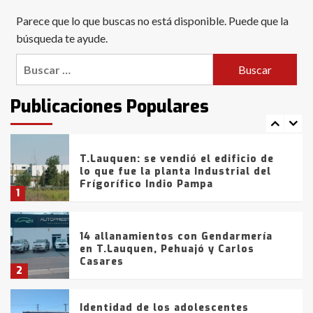
Blanca anticipa que Agosto vendrá
Parece que lo que buscas no está disponible. Puede que la
con lluvias y heladas, en gran parte
de la provincia
búsqueda te ayude.
6
Buscar:
T.Lauquen: tres jóvenes que
intentaron evadir a la Policía
fueron detenidos por
Publicaciones Populares
comercialización de drogas en la
7
tarde del sábado
T.Lauquen: se vendió el edificio de
lo que fue la planta Industrial del
Frígorífico Indio Pampa
1
14 allanamientos con Gendarmería
en T.Lauquen, Pehuajó y Carlos
Casares
2
Identidad de los adolescentes