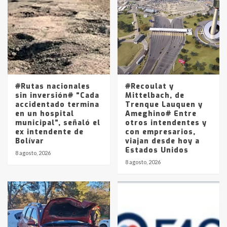
Accidente en Ruta 5: falleció un
joven de Trenque Lauquen
4
Los precios de los combustibles en
La Pampa, desde YPF hasta Axion
entre 857 a 1338 pesos
5
#Rutas nacionales
#Recoulat y
sin inversión# “Cada
Mittelbach, de
accidentado termina
Trenque Lauquen y
en un hospital
Ameghino# Entre
municipal”, señaló el
otros intendentes y
ex intendente de
con empresarios,
Bolívar
viajan desde hoy a
Estados Unidos
8 agosto, 2026
8 agosto, 2026