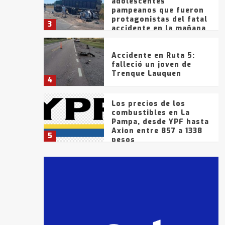
adolescentes
pampeanos que fueron
protagonistas del fatal
3
accidente en la mañana
del lunes
Accidente en Ruta 5:
falleció un joven de
Trenque Lauquen
4
Los precios de los
combustibles en La
Pampa, desde YPF hasta
Axion entre 857 a 1338
5
pesos
La Bolsa de Cereales de
Bahía Blanca anticipa
que Agosto vendrá con
lluvias y heladas, en
6
gran parte de la
provincia
T.Lauquen: tres jóvenes
que intentaron evadir a