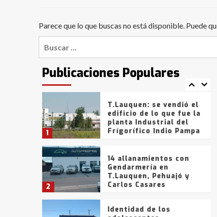
Bahía Blanca anticipa
que Agosto vendrá con
lluvias y heladas, en
Parece que lo que buscas no está disponible. Puede qu
6
gran parte de la
provincia
Buscar:
T.Lauquen: tres jóvenes
que intentaron evadir a
la Policía fueron
Publicaciones Populares
detenidos por
7
comercialización de
drogas en la tarde del
sábado
T.Lauquen: se vendió el
edificio de lo que fue la
planta Industrial del
Frígorífico Indio Pampa
1
14 allanamientos con
Gendarmería en
T.Lauquen, Pehuajó y
Carlos Casares
2
Identidad de los