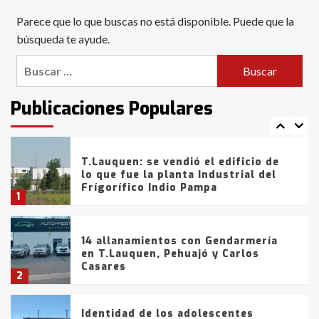
Blanca anticipa que Agosto vendrá
Parece que lo que buscas no está disponible. Puede que la
con lluvias y heladas, en gran parte
de la provincia
búsqueda te ayude.
6
Buscar:
T.Lauquen: tres jóvenes que
intentaron evadir a la Policía
fueron detenidos por
Publicaciones Populares
comercialización de drogas en la
7
tarde del sábado
T.Lauquen: se vendió el edificio de
lo que fue la planta Industrial del
Frígorífico Indio Pampa
1
14 allanamientos con Gendarmería
en T.Lauquen, Pehuajó y Carlos
Casares
2
Identidad de los adolescentes