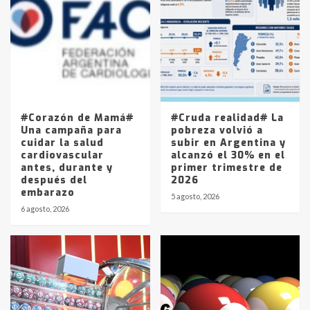
Accidente en Ruta 5: falleció un
joven de Trenque Lauquen
4
Los precios de los combustibles en
La Pampa, desde YPF hasta Axion
entre 857 a 1338 pesos
5
#Corazón de Mamá#
#Cruda realidad# La
Una campaña para
pobreza volvió a
cuidar la salud
subir en Argentina y
cardiovascular
alcanzó el 30% en el
antes, durante y
primer trimestre de
después del
2026
embarazo
5 agosto, 2026
6 agosto, 2026