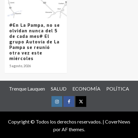
#En La Pampa, no se
olvidan nunca del 5
de cada mes# El
grupo Autovía de La
Pampa se reunió
otra vez este
miércoles
5 agosto, 2026
Trenque Lauquen
SALUD
ECONOMÍA
POLÍTICA
Instagram
Facebook
Twitter
Copyright © Todos los derechos reservados.
|
CoverNews
por AF themes.