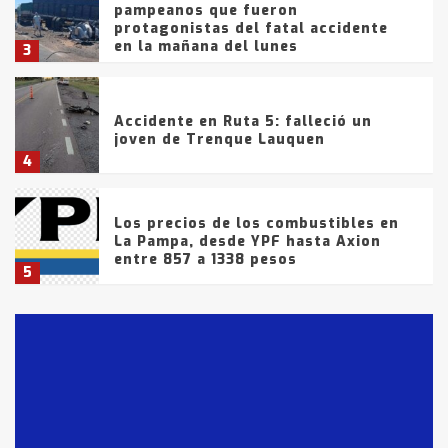
pampeanos que fueron
protagonistas del fatal accidente
en la mañana del lunes
3
Accidente en Ruta 5: falleció un
joven de Trenque Lauquen
4
Los precios de los combustibles en
La Pampa, desde YPF hasta Axion
entre 857 a 1338 pesos
5
La Bolsa de Cereales de Bahía
Blanca anticipa que Agosto vendrá
con lluvias y heladas, en gran parte
de la provincia
6
T.Lauquen: tres jóvenes que