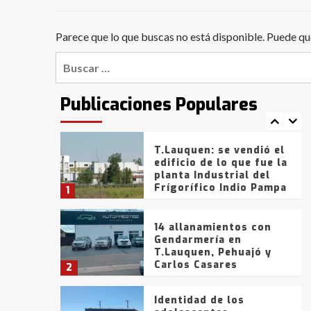
Bahía Blanca anticipa
que Agosto vendrá con
lluvias y heladas, en
Parece que lo que buscas no está disponible. Puede qu
6
gran parte de la
provincia
Buscar:
T.Lauquen: tres jóvenes
que intentaron evadir a
la Policía fueron
Publicaciones Populares
detenidos por
7
comercialización de
drogas en la tarde del
sábado
T.Lauquen: se vendió el
edificio de lo que fue la
planta Industrial del
Frígorífico Indio Pampa
1
14 allanamientos con
Gendarmería en
T.Lauquen, Pehuajó y
Carlos Casares
2
Identidad de los