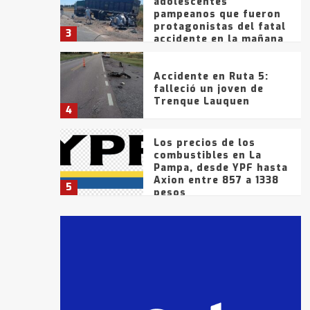
adolescentes
pampeanos que fueron
protagonistas del fatal
3
accidente en la mañana
del lunes
Accidente en Ruta 5:
falleció un joven de
Trenque Lauquen
4
Los precios de los
combustibles en La
Pampa, desde YPF hasta
Axion entre 857 a 1338
5
pesos
La Bolsa de Cereales de
Bahía Blanca anticipa
que Agosto vendrá con
lluvias y heladas, en
6
gran parte de la
provincia
T.Lauquen: tres jóvenes
que intentaron evadir a