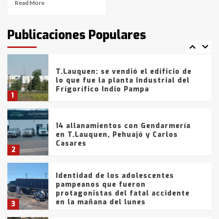
Read More
T.Lauquen: tres jóvenes que
intentaron evadir a la Policía
fueron detenidos por
Publicaciones Populares
comercialización de drogas en la
7
tarde del sábado
T.Lauquen: se vendió el edificio de
lo que fue la planta Industrial del
Frígorífico Indio Pampa
1
14 allanamientos con Gendarmería
en T.Lauquen, Pehuajó y Carlos
Casares
2
Identidad de los adolescentes
pampeanos que fueron
protagonistas del fatal accidente
en la mañana del lunes
3