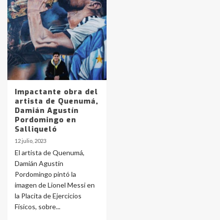
Identidad de los adolescentes
pampeanos que fueron
protagonistas del fatal accidente
en la mañana del lunes
3
Accidente en Ruta 5: falleció un
joven de Trenque Lauquen
Impactante obra del
4
artista de Quenumá,
Damián Agustín
Pordomingo en
Los precios de los combustibles en
Salliqueló
La Pampa, desde YPF hasta Axion
12 julio, 2023
entre 857 a 1338 pesos
5
El artista de Quenumá,
Damián Agustín
Pordomingo pintó la
La Bolsa de Cereales de Bahía
imagen de Lionel Messi en
Blanca anticipa que Agosto vendrá
con lluvias y heladas, en gran parte
la Placita de Ejercicios
de la provincia
6
Físicos, sobre...