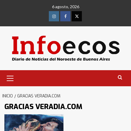
Saltar
6 agosto, 2026
al
contenido
Instagram
Facebook
Twitter
Menú
primario
INICIO
GRACIAS VERADIA.COM
GRACIAS VERADIA.COM