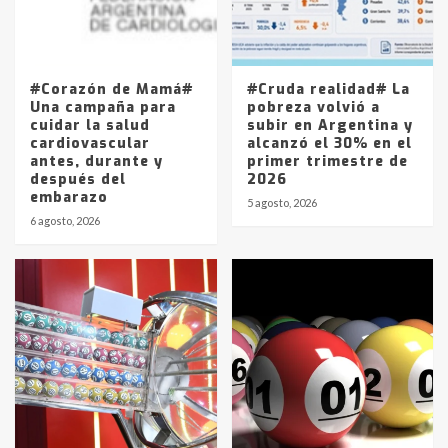
Los precios de los combustibles en
La Pampa, desde YPF hasta Axion
entre 857 a 1338 pesos
5
#Corazón de Mamá#
#Cruda realidad# La
Una campaña para
pobreza volvió a
cuidar la salud
subir en Argentina y
cardiovascular
alcanzó el 30% en el
antes, durante y
primer trimestre de
después del
2026
embarazo
5 agosto, 2026
6 agosto, 2026