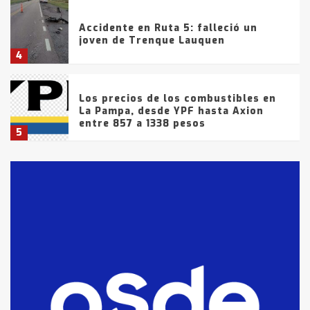
Accidente en Ruta 5: falleció un
joven de Trenque Lauquen
4
Los precios de los combustibles en
La Pampa, desde YPF hasta Axion
entre 857 a 1338 pesos
5
La Bolsa de Cereales de Bahía
Blanca anticipa que Agosto vendrá
con lluvias y heladas, en gran parte
de la provincia
6
T.Lauquen: tres jóvenes que
intentaron evadir a la Policía
fueron detenidos por
comercialización de drogas en la
7
tarde del sábado