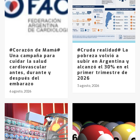
joven de Trenque Lauquen
4
Los precios de los combustibles en
La Pampa, desde YPF hasta Axion
entre 857 a 1338 pesos
5
#Corazón de Mamá#
#Cruda realidad# La
Una campaña para
pobreza volvió a
cuidar la salud
subir en Argentina y
cardiovascular
alcanzó el 30% en el
antes, durante y
primer trimestre de
después del
2026
embarazo
5 agosto, 2026
6 agosto, 2026