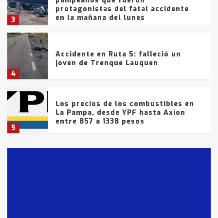
pampeanos que fueron
protagonistas del fatal accidente
en la mañana del lunes
3
Accidente en Ruta 5: falleció un
joven de Trenque Lauquen
4
Los precios de los combustibles en
La Pampa, desde YPF hasta Axion
entre 857 a 1338 pesos
5
La Bolsa de Cereales de Bahía
Blanca anticipa que Agosto vendrá
con lluvias y heladas, en gran parte
de la provincia
6
T.Lauquen: tres jóvenes que
intentaron evadir a la Policía