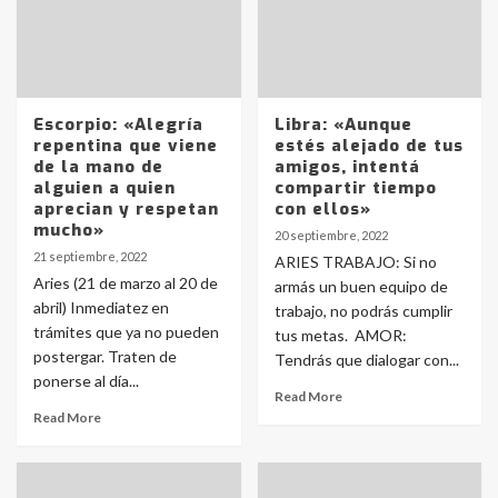
Escorpio: «Alegría
Libra: «Aunque
repentina que viene
estés alejado de tus
de la mano de
amigos, intentá
alguien a quien
compartir tiempo
aprecian y respetan
con ellos»
mucho»
20 septiembre, 2022
21 septiembre, 2022
ARIES TRABAJO: Si no
Aries (21 de marzo al 20 de
armás un buen equipo de
abril) Inmediatez en
trabajo, no podrás cumplir
trámites que ya no pueden
tus metas. AMOR:
postergar. Traten de
Tendrás que dialogar con...
ponerse al día...
Read More
Read More