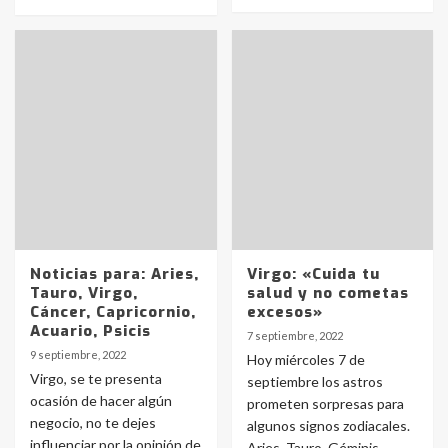
Identidad de los adolescentes
pampeanos que fueron
protagonistas del fatal accidente
en la mañana del lunes
3
Accidente en Ruta 5: falleció un
joven de Trenque Lauquen
4
Noticias para: Aries,
Virgo: «Cuida tu
Tauro, Virgo,
salud y no cometas
Cáncer, Capricornio,
excesos»
Acuario, Psicis
Los precios de los combustibles en
7 septiembre, 2022
La Pampa, desde YPF hasta Axion
9 septiembre, 2022
Hoy miércoles 7 de
entre 857 a 1338 pesos
Virgo, se te presenta
5
septiembre los astros
ocasión de hacer algún
prometen sorpresas para
negocio, no te dejes
algunos signos zodiacales.
La Bolsa de Cereales de Bahía
influenciar por la opinión de
Aries, Tauro, Géminis,