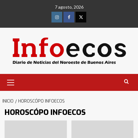
Saltar
7 agosto, 2026
al
contenido
Instagram
Facebook
Twitter
Menú
primario
INICIO
HOROSCÓPO INFOECOS
HOROSCÓPO INFOECOS