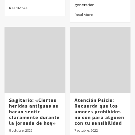
generarían...
Read More
Read More
Sagitario: «Ciertas
Atención Psicis:
heridas antiguas se
Recuerda que los
harán sentir
amores prohibidos
claramente durante
no son para alguien
la jornada de hoy»
con tu sensibilidad
8 octubre, 2022
7 octubre, 2022