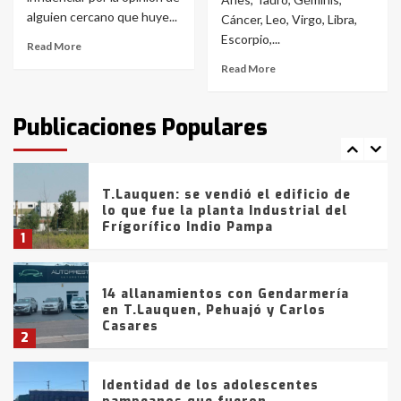
Blanca anticipa que Agosto vendrá
alguien cercano que huye...
con lluvias y heladas, en gran parte
Cáncer, Leo, Virgo, Libra,
de la provincia
6
Escorpio,...
Read More
Read More
T.Lauquen: tres jóvenes que
intentaron evadir a la Policía
fueron detenidos por
Publicaciones Populares
comercialización de drogas en la
7
tarde del sábado
T.Lauquen: se vendió el edificio de
lo que fue la planta Industrial del
Frígorífico Indio Pampa
1
14 allanamientos con Gendarmería
en T.Lauquen, Pehuajó y Carlos
Casares
2
Identidad de los adolescentes