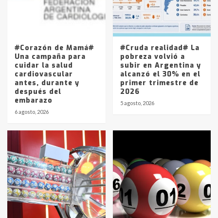
Los precios de los combustibles en
La Pampa, desde YPF hasta Axion
entre 857 a 1338 pesos
5
#Corazón de Mamá#
#Cruda realidad# La
Una campaña para
pobreza volvió a
cuidar la salud
subir en Argentina y
cardiovascular
alcanzó el 30% en el
antes, durante y
primer trimestre de
después del
2026
embarazo
5 agosto, 2026
6 agosto, 2026