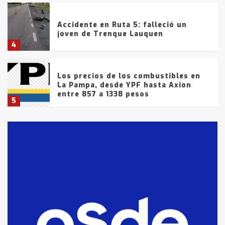
Accidente en Ruta 5: falleció un
joven de Trenque Lauquen
4
Los precios de los combustibles en
La Pampa, desde YPF hasta Axion
entre 857 a 1338 pesos
5
La Bolsa de Cereales de Bahía
Blanca anticipa que Agosto vendrá
con lluvias y heladas, en gran parte
de la provincia
6
T.Lauquen: tres jóvenes que
intentaron evadir a la Policía
fueron detenidos por
comercialización de drogas en la
7
tarde del sábado