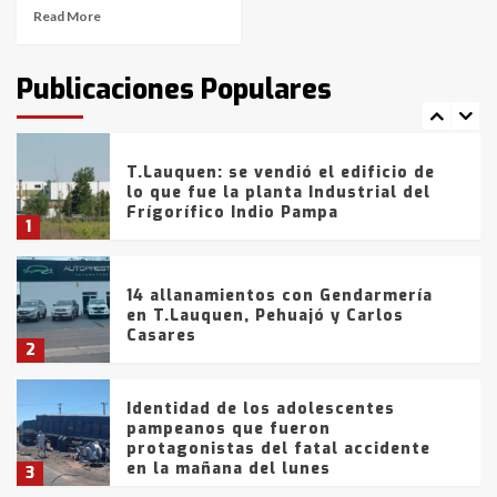
Read More
T.Lauquen: tres jóvenes que
intentaron evadir a la Policía
fueron detenidos por
Publicaciones Populares
comercialización de drogas en la
7
tarde del sábado
T.Lauquen: se vendió el edificio de
lo que fue la planta Industrial del
Frígorífico Indio Pampa
1
14 allanamientos con Gendarmería
en T.Lauquen, Pehuajó y Carlos
Casares
2
Identidad de los adolescentes
pampeanos que fueron
protagonistas del fatal accidente
en la mañana del lunes
3