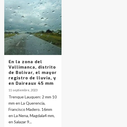
Identidad de los adolescentes
pampeanos que fueron
protagonistas del fatal accidente
en la mañana del lunes
3
Accidente en Ruta 5: falleció un
joven de Trenque Lauquen
4
En la zona del
Vallimanca, distrito
de Bolívar, el mayor
Los precios de los combustibles en
registro de lluvia, y
La Pampa, desde YPF hasta Axion
en Daireaux 45 mm
entre 857 a 1338 pesos
5
11 septiembre, 2023
Trenque Lauquen: 2 mm 10
mm en La Querencia,
La Bolsa de Cereales de Bahía
Francisco Madero. 16mm
Blanca anticipa que Agosto vendrá
con lluvias y heladas, en gran parte
en La Nena, Magdala4 mm,
de la provincia
6
en Salazar 9...