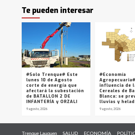
Te pueden interesar
#Solo Trenque# Este
#Economía
lunes 10 de Agosto
Agropecuaria#
corte de energía que
influencia de 
afectará la subestación
Cereales de Ba
de BATALLON 2 DE
Blanca: se pre
INFANTERÍA y ORZALI
lluvias y hela
9 agosto, 2026
9 agosto, 2026
Trenque Lauquen
SALUD
ECONOMÍA
POLÍTI