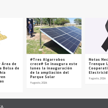
#Tres Algarrobos
Notas Nec
 Área de
crece# Se inaugura este
Trenque 
la Bolsa de
lunes la inauguración
Cooperati
hía
de la ampliación del
Electrici
ven
Parque Solar
9 agosto, 2026
das
9 agosto, 2026
CA