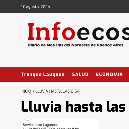
Saltar
10 agosto, 2026
al
contenido
Trenque Lauquen
SALUD
ECONOMÍA
INICIO
LLUVIA HASTA LAS 8.54
Lluvia hasta las