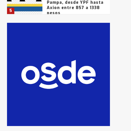
Pampa, desde YPF hasta
Axion entre 857 a 1338
5
pesos
La Bolsa de Cereales de
Bahía Blanca anticipa
que Agosto vendrá con
lluvias y heladas, en
6
gran parte de la
provincia
T.Lauquen: tres jóvenes
que intentaron evadir a
la Policía fueron
detenidos por
7
comercialización de
drogas en la tarde del
sábado
T.Lauquen: se vendió el
edificio de lo que fue la
planta Industrial del
Frígorífico Indio Pampa
1
14 allanamientos con
Gendarmería en