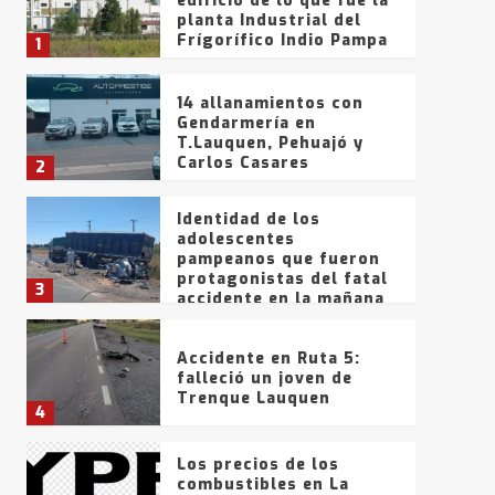
edificio de lo que fue la
planta Industrial del
Frígorífico Indio Pampa
1
14 allanamientos con
Gendarmería en
T.Lauquen, Pehuajó y
Carlos Casares
2
Identidad de los
adolescentes
pampeanos que fueron
protagonistas del fatal
3
accidente en la mañana
del lunes
Accidente en Ruta 5:
falleció un joven de
Trenque Lauquen
4
Los precios de los
combustibles en La