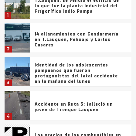
T.Lauquen: se vendió el edificio de
lo que fue la planta Industrial del
Frígorífico Indio Pampa
1
14 allanamientos con Gendarmería
en T.Lauquen, Pehuajó y Carlos
Casares
2
Identidad de los adolescentes
pampeanos que fueron
protagonistas del fatal accidente
en la mañana del lunes
3
Accidente en Ruta 5: falleció un
joven de Trenque Lauquen
4
Los precios de los combustibles en