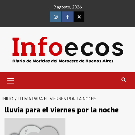
Saltar
9 agosto, 2026
al
contenido
Instagram
Facebook
Twitter
Menú
primario
INICIO
LLUVIA PARA EL VIERNES POR LA NOCHE
Identidad de los adolescentes
pampeanos que fueron
lluvia para el viernes por la noche
protagonistas del fatal accidente
en la mañana del lunes
3