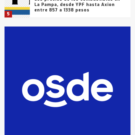
La Pampa, desde YPF hasta Axion
entre 857 a 1338 pesos
5
La Bolsa de Cereales de Bahía
Blanca anticipa que Agosto vendrá
con lluvias y heladas, en gran parte
de la provincia
6
T.Lauquen: tres jóvenes que
intentaron evadir a la Policía
fueron detenidos por
comercialización de drogas en la
7
tarde del sábado
T.Lauquen: se vendió el edificio de
lo que fue la planta Industrial del
Frígorífico Indio Pampa
1
14 allanamientos con Gendarmería