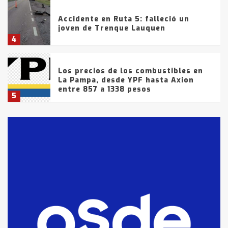
Accidente en Ruta 5: falleció un
joven de Trenque Lauquen
4
Los precios de los combustibles en
La Pampa, desde YPF hasta Axion
entre 857 a 1338 pesos
5
La Bolsa de Cereales de Bahía
Blanca anticipa que Agosto vendrá
con lluvias y heladas, en gran parte
de la provincia
6
T.Lauquen: tres jóvenes que
intentaron evadir a la Policía
fueron detenidos por
comercialización de drogas en la
7
tarde del sábado