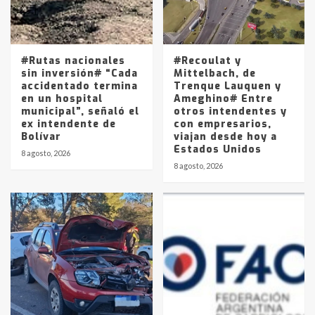
Los precios de los combustibles en
La Pampa, desde YPF hasta Axion
entre 857 a 1338 pesos
5
#Rutas nacionales
#Recoulat y
sin inversión# “Cada
Mittelbach, de
accidentado termina
Trenque Lauquen y
en un hospital
Ameghino# Entre
municipal”, señaló el
otros intendentes y
ex intendente de
con empresarios,
Bolívar
viajan desde hoy a
Estados Unidos
8 agosto, 2026
8 agosto, 2026