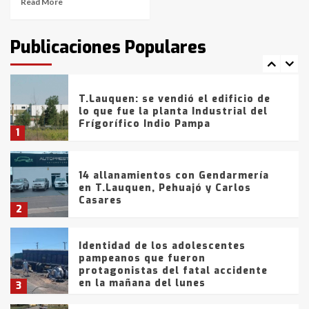
Read More
T.Lauquen: tres jóvenes que
intentaron evadir a la Policía
fueron detenidos por
Publicaciones Populares
comercialización de drogas en la
7
tarde del sábado
T.Lauquen: se vendió el edificio de
lo que fue la planta Industrial del
Frígorífico Indio Pampa
1
14 allanamientos con Gendarmería
en T.Lauquen, Pehuajó y Carlos
Casares
2
Identidad de los adolescentes
pampeanos que fueron
protagonistas del fatal accidente
en la mañana del lunes
3