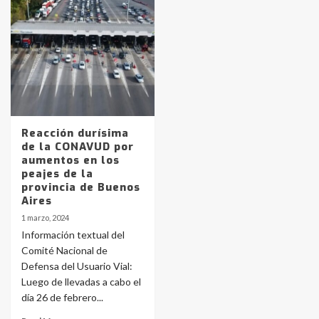
Identidad de los adolescentes
pampeanos que fueron
protagonistas del fatal accidente
en la mañana del lunes
3
Accidente en Ruta 5: falleció un
joven de Trenque Lauquen
Reacción durísima
4
de la CONAVUD por
aumentos en los
peajes de la
Los precios de los combustibles en
provincia de Buenos
La Pampa, desde YPF hasta Axion
Aires
entre 857 a 1338 pesos
5
1 marzo, 2024
Información textual del
Comité Nacional de
La Bolsa de Cereales de Bahía
Defensa del Usuario Vial:
Blanca anticipa que Agosto vendrá
con lluvias y heladas, en gran parte
Luego de llevadas a cabo el
de la provincia
6
día 26 de febrero...