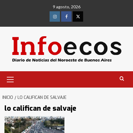
Saltar
9 agosto, 2026
al
contenido
Instagram
Facebook
Twitter
Menú
primario
INICIO
LO CALIFICAN DE SALVAJE
lo califican de salvaje