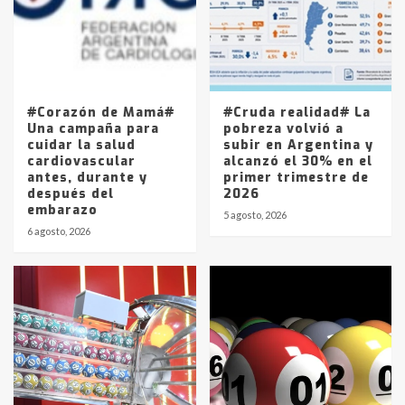
Los precios de los combustibles en
La Pampa, desde YPF hasta Axion
entre 857 a 1338 pesos
5
#Corazón de Mamá#
#Cruda realidad# La
Una campaña para
pobreza volvió a
cuidar la salud
subir en Argentina y
cardiovascular
alcanzó el 30% en el
antes, durante y
primer trimestre de
después del
2026
embarazo
5 agosto, 2026
6 agosto, 2026