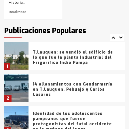
de la provincia
6
Historia...
Read More
T.Lauquen: tres jóvenes que
intentaron evadir a la Policía
fueron detenidos por
Publicaciones Populares
comercialización de drogas en la
7
tarde del sábado
T.Lauquen: se vendió el edificio de
lo que fue la planta Industrial del
Frígorífico Indio Pampa
1
14 allanamientos con Gendarmería
en T.Lauquen, Pehuajó y Carlos
Casares
2
Identidad de los adolescentes
pampeanos que fueron
protagonistas del fatal accidente