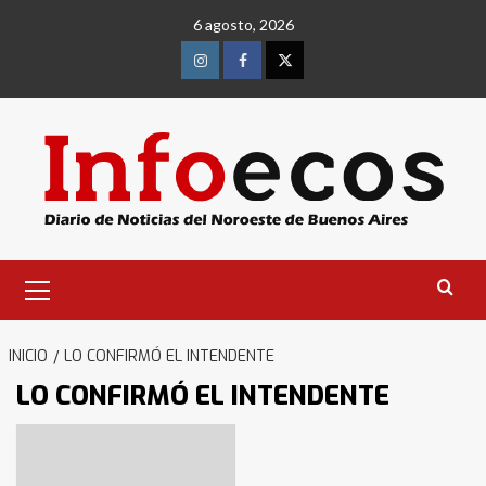
Saltar
6 agosto, 2026
al
contenido
Instagram
Facebook
Twitter
Menú
primario
INICIO
LO CONFIRMÓ EL INTENDENTE
LO CONFIRMÓ EL INTENDENTE