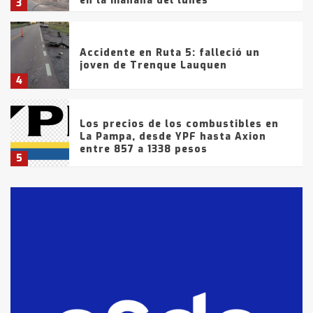
en la mañana del lunes
3
Accidente en Ruta 5: falleció un
joven de Trenque Lauquen
4
Los precios de los combustibles en
La Pampa, desde YPF hasta Axion
entre 857 a 1338 pesos
5
La Bolsa de Cereales de Bahía
Blanca anticipa que Agosto vendrá
con lluvias y heladas, en gran parte
de la provincia
6
T.Lauquen: tres jóvenes que
intentaron evadir a la Policía
fueron detenidos por
comercialización de drogas en la