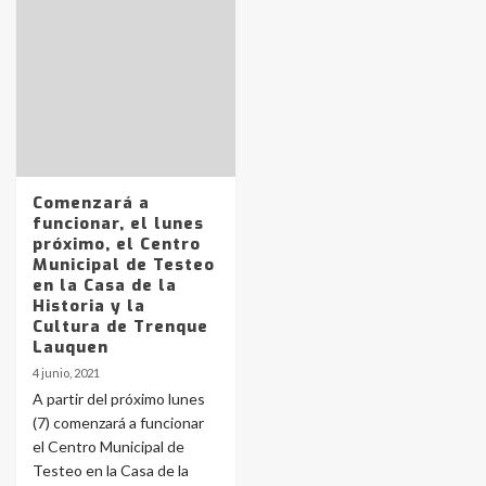
Identidad de los adolescentes
pampeanos que fueron
protagonistas del fatal accidente
en la mañana del lunes
3
Comenzará a
Accidente en Ruta 5: falleció un
funcionar, el lunes
joven de Trenque Lauquen
próximo, el Centro
4
Municipal de Testeo
en la Casa de la
Historia y la
Los precios de los combustibles en
Cultura de Trenque
La Pampa, desde YPF hasta Axion
Lauquen
entre 857 a 1338 pesos
5
4 junio, 2021
A partir del próximo lunes
(7) comenzará a funcionar
La Bolsa de Cereales de Bahía
el Centro Municipal de
Blanca anticipa que Agosto vendrá
con lluvias y heladas, en gran parte
Testeo en la Casa de la