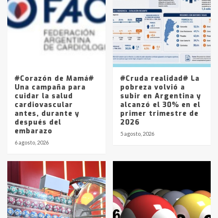
joven de Trenque Lauquen
4
Los precios de los combustibles en
La Pampa, desde YPF hasta Axion
entre 857 a 1338 pesos
5
#Corazón de Mamá#
#Cruda realidad# La
Una campaña para
pobreza volvió a
cuidar la salud
subir en Argentina y
cardiovascular
alcanzó el 30% en el
antes, durante y
primer trimestre de
después del
2026
embarazo
5 agosto, 2026
6 agosto, 2026