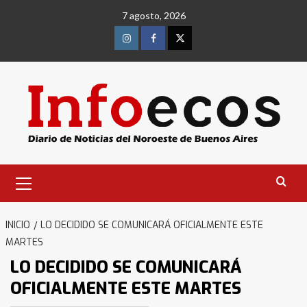
Saltar
7 agosto, 2026
al
contenido
Instagram
Facebook
Twitter
Menú
primario
INICIO
LO DECIDIDO SE COMUNICARÁ OFICIALMENTE ESTE
MARTES
LO DECIDIDO SE COMUNICARÁ
OFICIALMENTE ESTE MARTES