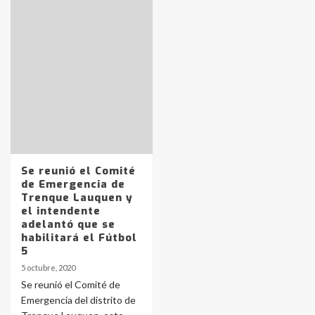
Identidad de los adolescentes
pampeanos que fueron
protagonistas del fatal accidente
en la mañana del lunes
3
Accidente en Ruta 5: falleció un
Se reunió el Comité
joven de Trenque Lauquen
de Emergencia de
4
Trenque Lauquen y
el intendente
adelantó que se
Los precios de los combustibles en
habilitará el Fútbol
La Pampa, desde YPF hasta Axion
5
entre 857 a 1338 pesos
5
5 octubre, 2020
Se reunió el Comité de
Emergencia del distrito de
La Bolsa de Cereales de Bahía