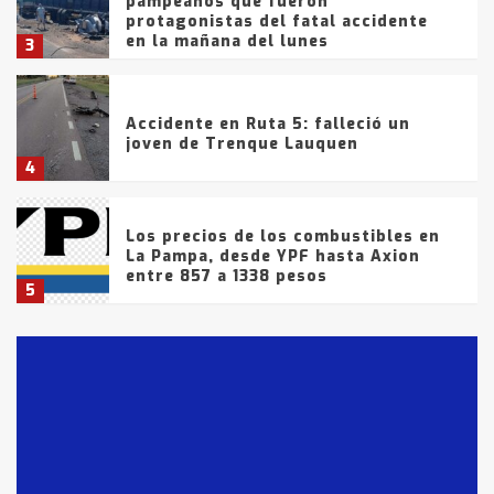
pampeanos que fueron
protagonistas del fatal accidente
en la mañana del lunes
3
Accidente en Ruta 5: falleció un
joven de Trenque Lauquen
4
Los precios de los combustibles en
La Pampa, desde YPF hasta Axion
entre 857 a 1338 pesos
5
La Bolsa de Cereales de Bahía
Blanca anticipa que Agosto vendrá
con lluvias y heladas, en gran parte
de la provincia
6
T.Lauquen: tres jóvenes que
intentaron evadir a la Policía