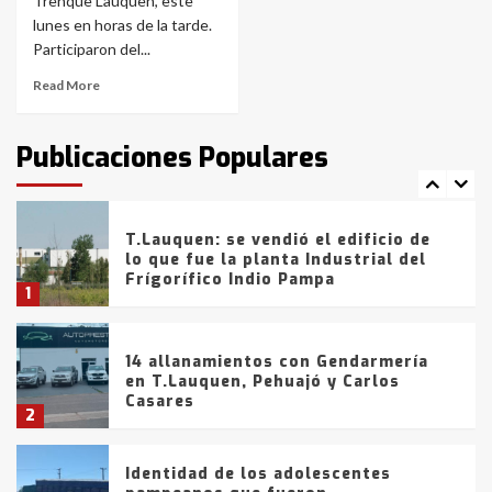
Trenque Lauquen, este
Blanca anticipa que Agosto vendrá
con lluvias y heladas, en gran parte
lunes en horas de la tarde.
de la provincia
6
Participaron del...
Read More
T.Lauquen: tres jóvenes que
intentaron evadir a la Policía
fueron detenidos por
Publicaciones Populares
comercialización de drogas en la
7
tarde del sábado
T.Lauquen: se vendió el edificio de
lo que fue la planta Industrial del
Frígorífico Indio Pampa
1
14 allanamientos con Gendarmería
en T.Lauquen, Pehuajó y Carlos
Casares
2
Identidad de los adolescentes