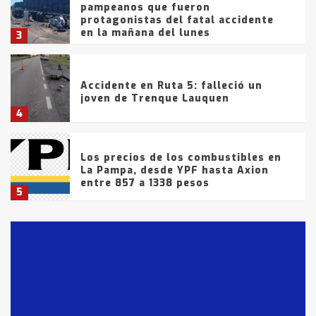
pampeanos que fueron
protagonistas del fatal accidente
en la mañana del lunes
3
Accidente en Ruta 5: falleció un
joven de Trenque Lauquen
4
Los precios de los combustibles en
La Pampa, desde YPF hasta Axion
entre 857 a 1338 pesos
5
La Bolsa de Cereales de Bahía
Blanca anticipa que Agosto vendrá
con lluvias y heladas, en gran parte
de la provincia
6
T.Lauquen: tres jóvenes que