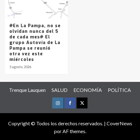
#En La Pampa, no se
olvidan nunca del 5
de cada mes# El
grupo Autovía de La
Pampa se reunió
otra vez este
miércoles
5 agosto, 2026
Trenque Lauquen
SALUD
ECONOMÍA
POLÍTICA
Instagram
Facebook
Twitter
Copyright © Todos los derechos reservados.
|
CoverNews
por AF themes.