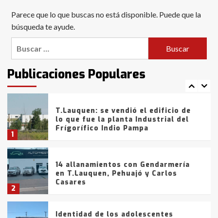
Blanca anticipa que Agosto vendrá
Parece que lo que buscas no está disponible. Puede que la
con lluvias y heladas, en gran parte
de la provincia
búsqueda te ayude.
6
Buscar:
T.Lauquen: tres jóvenes que
intentaron evadir a la Policía
fueron detenidos por
Publicaciones Populares
comercialización de drogas en la
7
tarde del sábado
T.Lauquen: se vendió el edificio de
lo que fue la planta Industrial del
Frígorífico Indio Pampa
1
14 allanamientos con Gendarmería
en T.Lauquen, Pehuajó y Carlos
Casares
2
Identidad de los adolescentes