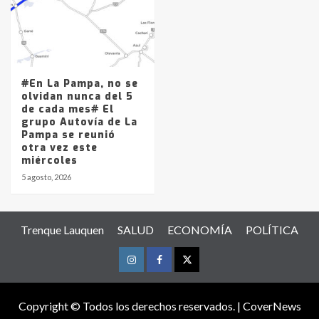
#En La Pampa, no se
olvidan nunca del 5
de cada mes# El
grupo Autovía de La
Pampa se reunió
otra vez este
miércoles
5 agosto, 2026
Trenque Lauquen
SALUD
ECONOMÍA
POLÍTICA
Instagram
Facebook
Twitter
Copyright © Todos los derechos reservados.
|
CoverNews