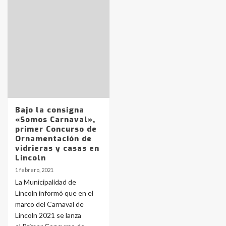
Identidad de los adolescentes
pampeanos que fueron
protagonistas del fatal accidente
en la mañana del lunes
3
Bajo la consigna
«Somos Carnaval»,
primer Concurso de
Ornamentación de
Accidente en Ruta 5: falleció un
joven de Trenque Lauquen
vidrieras y casas en
Lincoln
4
1 febrero, 2021
La Municipalidad de
Los precios de los combustibles en
Lincoln informó que en el
La Pampa, desde YPF hasta Axion
marco del Carnaval de
entre 857 a 1338 pesos
5
Lincoln 2021 se lanza