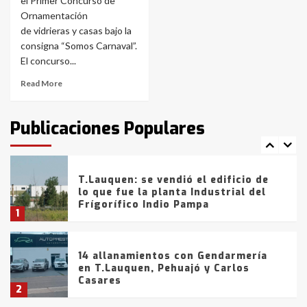
el Primer Concurso de
Ornamentación
La Bolsa de Cereales de Bahía
de vidrieras y casas bajo la
Blanca anticipa que Agosto vendrá
con lluvias y heladas, en gran parte
consigna “Somos Carnaval”.
de la provincia
6
El concurso...
Read More
T.Lauquen: tres jóvenes que
intentaron evadir a la Policía
fueron detenidos por
Publicaciones Populares
comercialización de drogas en la
7
tarde del sábado
T.Lauquen: se vendió el edificio de
lo que fue la planta Industrial del
Frígorífico Indio Pampa
1
14 allanamientos con Gendarmería
en T.Lauquen, Pehuajó y Carlos
Casares
2