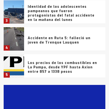
Identidad de los adolescentes
pampeanos que fueron
protagonistas del fatal accidente
en la mañana del lunes
3
Accidente en Ruta 5: falleció un
joven de Trenque Lauquen
4
Los precios de los combustibles en
La Pampa, desde YPF hasta Axion
entre 857 a 1338 pesos
5
La Bolsa de Cereales de Bahía
Blanca anticipa que Agosto vendrá
con lluvias y heladas, en gran parte
de la provincia
6