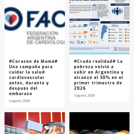
Accidente en Ruta 5: falleció un
joven de Trenque Lauquen
4
Los precios de los combustibles en
La Pampa, desde YPF hasta Axion
entre 857 a 1338 pesos
5
#Corazón de Mamá#
#Cruda realidad# La
Una campaña para
pobreza volvió a
cuidar la salud
subir en Argentina y
cardiovascular
alcanzó el 30% en el
antes, durante y
primer trimestre de
después del
2026
embarazo
5 agosto, 2026
6 agosto, 2026