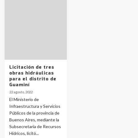
Identidad de los adolescentes
pampeanos que fueron
protagonistas del fatal accidente
en la mañana del lunes
3
Accidente en Ruta 5: falleció un
joven de Trenque Lauquen
4
Licitación de tres
obras hidráulicas
para el distrito de
Los precios de los combustibles en
Guaminí
La Pampa, desde YPF hasta Axion
22 agosto, 2022
entre 857 a 1338 pesos
5
El Ministerio de
Infraestructura y Servicios
Públicos de la provincia de
La Bolsa de Cereales de Bahía
Buenos Aires, mediante la
Blanca anticipa que Agosto vendrá
con lluvias y heladas, en gran parte
Subsecretaría de Recursos
de la provincia
6
Hídricos, licitó...