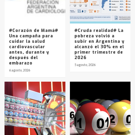
Los precios de los combustibles en
La Pampa, desde YPF hasta Axion
entre 857 a 1338 pesos
5
#Corazón de Mamá#
#Cruda realidad# La
Una campaña para
pobreza volvió a
cuidar la salud
subir en Argentina y
cardiovascular
alcanzó el 30% en el
antes, durante y
primer trimestre de
después del
2026
embarazo
5 agosto, 2026
6 agosto, 2026