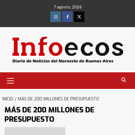
Saltar
7 agosto, 2026
al
contenido
Instagram
Facebook
Twitter
Menú
primario
INICIO
MÁS DE 200 MILLONES DE PRESUPUESTO
MÁS DE 200 MILLONES DE
PRESUPUESTO