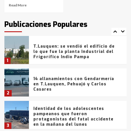
Read More
T.Lauquen: tres jóvenes que
intentaron evadir a la Policía
fueron detenidos por
Publicaciones Populares
comercialización de drogas en la
7
tarde del sábado
T.Lauquen: se vendió el edificio de
lo que fue la planta Industrial del
Frígorífico Indio Pampa
1
14 allanamientos con Gendarmería
en T.Lauquen, Pehuajó y Carlos
Casares
2
Identidad de los adolescentes
pampeanos que fueron
protagonistas del fatal accidente
en la mañana del lunes
3