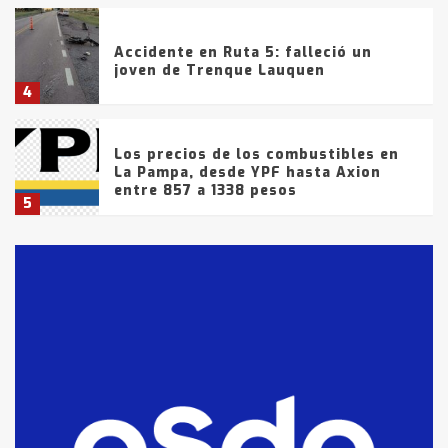
Accidente en Ruta 5: falleció un
joven de Trenque Lauquen
4
Los precios de los combustibles en
La Pampa, desde YPF hasta Axion
entre 857 a 1338 pesos
5
La Bolsa de Cereales de Bahía
Blanca anticipa que Agosto vendrá
con lluvias y heladas, en gran parte
de la provincia
6
T.Lauquen: tres jóvenes que
intentaron evadir a la Policía
fueron detenidos por
comercialización de drogas en la
7
tarde del sábado