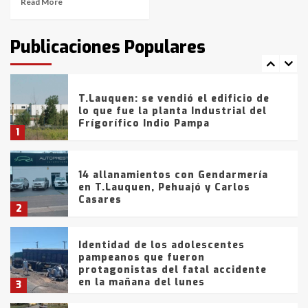
Read More
T.Lauquen: tres jóvenes que
intentaron evadir a la Policía
fueron detenidos por
Publicaciones Populares
comercialización de drogas en la
7
tarde del sábado
T.Lauquen: se vendió el edificio de
lo que fue la planta Industrial del
Frígorífico Indio Pampa
1
14 allanamientos con Gendarmería
en T.Lauquen, Pehuajó y Carlos
Casares
2
Identidad de los adolescentes
pampeanos que fueron
protagonistas del fatal accidente
en la mañana del lunes
3