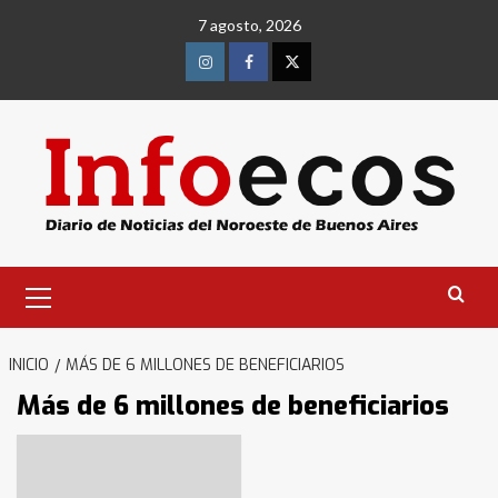
Saltar
7 agosto, 2026
al
contenido
Instagram
Facebook
Twitter
Menú
primario
INICIO
MÁS DE 6 MILLONES DE BENEFICIARIOS
Más de 6 millones de beneficiarios