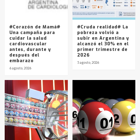
Los precios de los combustibles en
La Pampa, desde YPF hasta Axion
entre 857 a 1338 pesos
5
#Corazón de Mamá#
#Cruda realidad# La
Una campaña para
pobreza volvió a
cuidar la salud
subir en Argentina y
cardiovascular
alcanzó el 30% en el
antes, durante y
primer trimestre de
después del
2026
embarazo
5 agosto, 2026
6 agosto, 2026