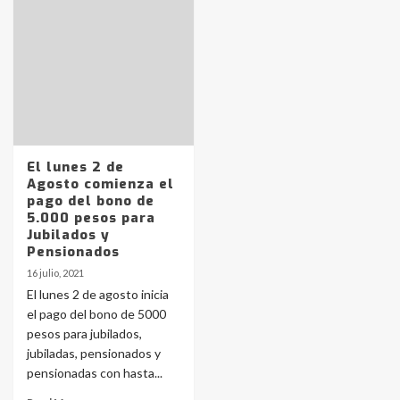
Identidad de los adolescentes
pampeanos que fueron
protagonistas del fatal accidente
en la mañana del lunes
3
Accidente en Ruta 5: falleció un
joven de Trenque Lauquen
El lunes 2 de
4
Agosto comienza el
pago del bono de
5.000 pesos para
Los precios de los combustibles en
Jubilados y
La Pampa, desde YPF hasta Axion
Pensionados
entre 857 a 1338 pesos
5
16 julio, 2021
El lunes 2 de agosto inicia
el pago del bono de 5000
La Bolsa de Cereales de Bahía
pesos para jubilados,
Blanca anticipa que Agosto vendrá
con lluvias y heladas, en gran parte
jubiladas, pensionados y
de la provincia
6
pensionadas con hasta...