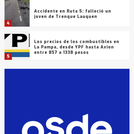
Accidente en Ruta 5: falleció un
joven de Trenque Lauquen
4
Los precios de los combustibles en
La Pampa, desde YPF hasta Axion
entre 857 a 1338 pesos
5
La Bolsa de Cereales de Bahía
Blanca anticipa que Agosto vendrá
con lluvias y heladas, en gran parte
de la provincia
6
T.Lauquen: tres jóvenes que
intentaron evadir a la Policía
fueron detenidos por
comercialización de drogas en la
7
tarde del sábado