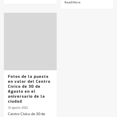
Read More
Identidad de los adolescentes
pampeanos que fueron
protagonistas del fatal accidente
en la mañana del lunes
3
Accidente en Ruta 5: falleció un
Fotos de la puesta
joven de Trenque Lauquen
en valor del Centro
4
Cívico de 30 de
Agosto en el
aniversario de la
Los precios de los combustibles en
ciudad
La Pampa, desde YPF hasta Axion
31 agosto, 2022
entre 857 a 1338 pesos
5
Centro Cívico de 30 de