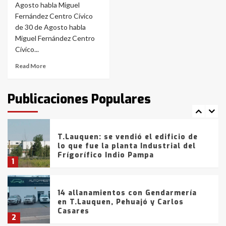
Agosto habla Miguel
Fernández Centro Cívico
La Bolsa de Cereales de Bahía
de 30 de Agosto habla
Blanca anticipa que Agosto vendrá
con lluvias y heladas, en gran parte
Miguel Fernández Centro
de la provincia
6
Cívico...
Read More
T.Lauquen: tres jóvenes que
intentaron evadir a la Policía
fueron detenidos por
Publicaciones Populares
comercialización de drogas en la
7
tarde del sábado
T.Lauquen: se vendió el edificio de
lo que fue la planta Industrial del
Frígorífico Indio Pampa
1
14 allanamientos con Gendarmería
en T.Lauquen, Pehuajó y Carlos
Casares
2