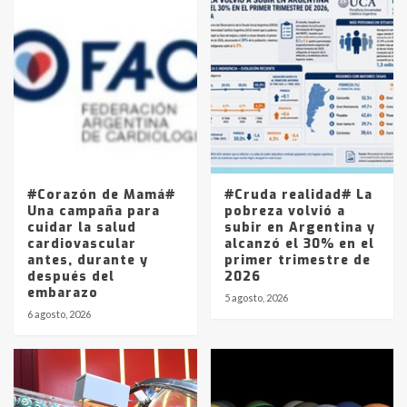
Accidente en Ruta 5: falleció un
joven de Trenque Lauquen
4
Los precios de los combustibles en
La Pampa, desde YPF hasta Axion
entre 857 a 1338 pesos
5
#Corazón de Mamá#
#Cruda realidad# La
Una campaña para
pobreza volvió a
cuidar la salud
subir en Argentina y
cardiovascular
alcanzó el 30% en el
antes, durante y
primer trimestre de
después del
2026
embarazo
5 agosto, 2026
6 agosto, 2026