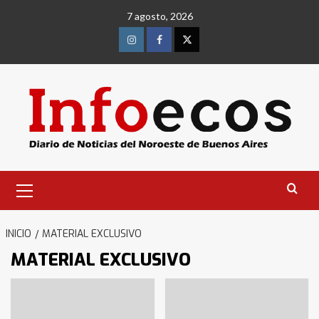
Saltar
7 agosto, 2026
al
contenido
Instagram
Facebook
Twitter
Menú
primario
INICIO
MATERIAL EXCLUSIVO
MATERIAL EXCLUSIVO