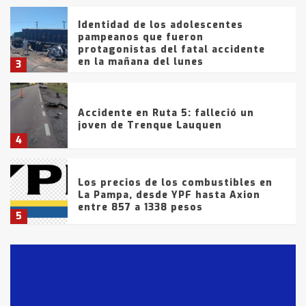
Identidad de los adolescentes
pampeanos que fueron
protagonistas del fatal accidente
en la mañana del lunes
3
Accidente en Ruta 5: falleció un
joven de Trenque Lauquen
4
Los precios de los combustibles en
La Pampa, desde YPF hasta Axion
entre 857 a 1338 pesos
5
La Bolsa de Cereales de Bahía
Blanca anticipa que Agosto vendrá
con lluvias y heladas, en gran parte
de la provincia
6