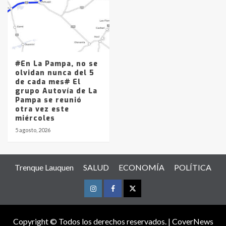
#En La Pampa, no se
olvidan nunca del 5
de cada mes# El
grupo Autovía de La
Pampa se reunió
otra vez este
miércoles
5 agosto, 2026
Trenque Lauquen
SALUD
ECONOMÍA
POLÍTICA
Instagram
Facebook
Twitter
Copyright © Todos los derechos reservados.
|
CoverNews