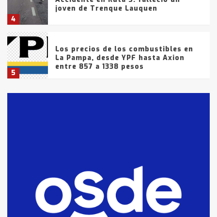
joven de Trenque Lauquen
4
Los precios de los combustibles en
La Pampa, desde YPF hasta Axion
entre 857 a 1338 pesos
5
La Bolsa de Cereales de Bahía
Blanca anticipa que Agosto vendrá
con lluvias y heladas, en gran parte
de la provincia
6
T.Lauquen: tres jóvenes que
intentaron evadir a la Policía
fueron detenidos por
comercialización de drogas en la
7
tarde del sábado
T.Lauquen: se vendió el edificio de