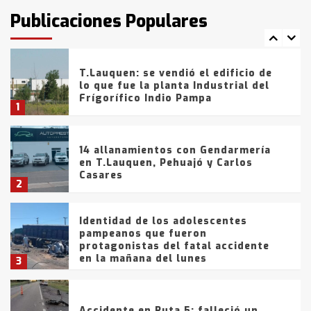
fueron detenidos por
Publicaciones Populares
comercialización de drogas en la
7
tarde del sábado
T.Lauquen: se vendió el edificio de
lo que fue la planta Industrial del
Frígorífico Indio Pampa
1
14 allanamientos con Gendarmería
en T.Lauquen, Pehuajó y Carlos
Casares
2
Identidad de los adolescentes
pampeanos que fueron
protagonistas del fatal accidente
en la mañana del lunes
3
Accidente en Ruta 5: falleció un