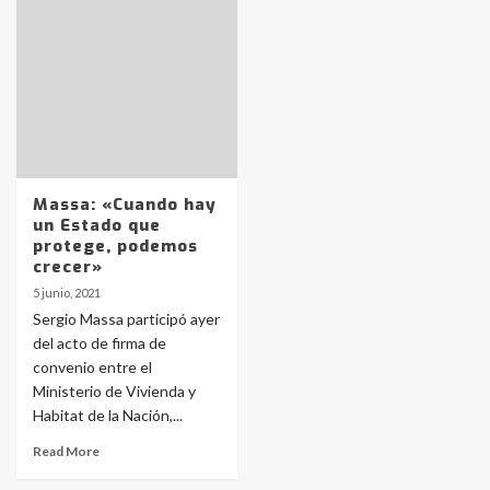
pampeanos que fueron
protagonistas del fatal accidente
en la mañana del lunes
3
Accidente en Ruta 5: falleció un
joven de Trenque Lauquen
4
Massa: «Cuando hay
un Estado que
Los precios de los combustibles en
protege, podemos
La Pampa, desde YPF hasta Axion
crecer»
entre 857 a 1338 pesos
5
5 junio, 2021
Sergio Massa participó ayer
del acto de firma de
La Bolsa de Cereales de Bahía
convenio entre el
Blanca anticipa que Agosto vendrá
con lluvias y heladas, en gran parte
Ministerio de Vivienda y
de la provincia
6
Habitat de la Nación,...
Read More
T.Lauquen: tres jóvenes que
intentaron evadir a la Policía