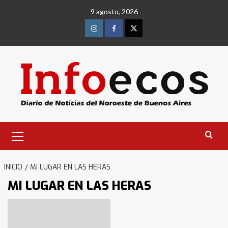
Saltar
9 agosto, 2026
al
contenido
Instagram
Facebook
Twitter
Menú
primario
INICIO
MI LUGAR EN LAS HERAS
MI LUGAR EN LAS HERAS
Identidad de los adolescentes