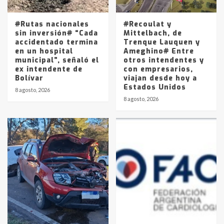
La Pampa, desde YPF hasta Axion
entre 857 a 1338 pesos
5
#Rutas nacionales
#Recoulat y
sin inversión# “Cada
Mittelbach, de
accidentado termina
Trenque Lauquen y
en un hospital
Ameghino# Entre
municipal”, señaló el
otros intendentes y
ex intendente de
con empresarios,
Bolívar
viajan desde hoy a
Estados Unidos
8 agosto, 2026
8 agosto, 2026